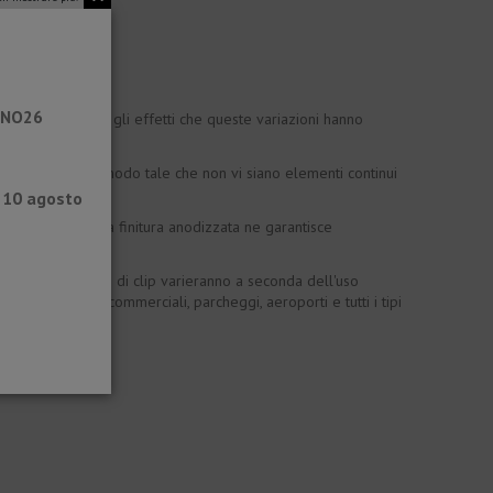
RANO26
ribuisce a ridurre gli effetti che queste variazioni hanno
aranno disposti in modo tale che non vi siano elementi continui
l 10 agosto
ffico leggero. La finitura anodizzata ne garantisce
Il numero e il tipo di clip varieranno a seconda dell'uso
etti come centri commerciali, parcheggi, aeroporti e tutti i tipi