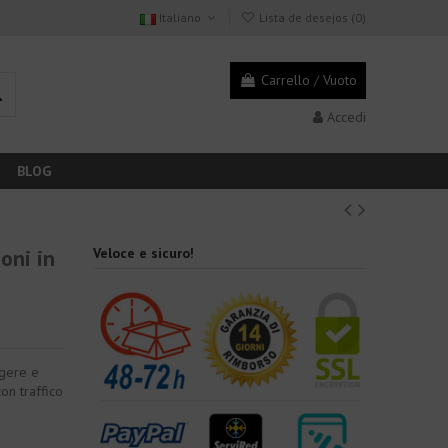
Italiano
Lista de desejos (
0
)
Carrello
/
Vuoto
Accedi
BLOG
oni in
Veloce e sicuro!
ggere e
con traffico