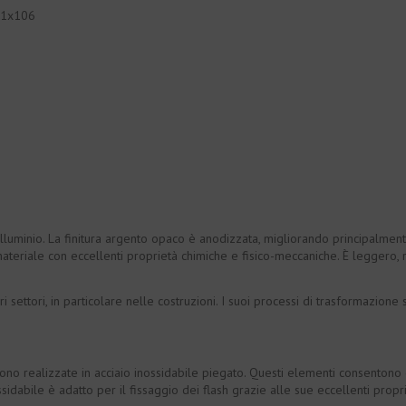
 -1x106
uminio. La finitura argento opaco è anodizzata, migliorando principalment
ateriale con eccellenti proprietà chimiche e fisico-meccaniche. È leggero, r
ri settori, in particolare nelle costruzioni. I suoi processi di trasformazio
o realizzate in acciaio inossidabile piegato. Questi elementi consentono di
nossidabile è adatto per il fissaggio dei flash grazie alle sue eccellenti prop