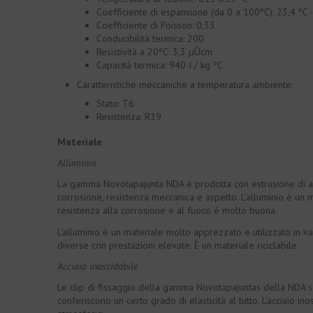
Coefficiente di espansione (da 0 a 100ºC): 23,4 ºC
Coefficiente di Poisson: 0,33
Conducibilità termica: 200
Resistività a 20ºC: 3,3 µÛcm
Capacità termica: 940 J / kg ºC
Caratteristiche meccaniche a temperatura ambiente:
Stato: T6
Resistenza: R19
Materiale
Alluminio
La gamma Novotapajunta NDA è prodotta con estrusione di all
corrosione, resistenza meccanica e aspetto. L'alluminio è un m
resistenza alla corrosione e al fuoco è molto buona.
L'alluminio è un materiale molto apprezzato e utilizzato in va
diverse con prestazioni elevate. È un materiale riciclabile.
Acciaio inossidabile
Le clip di fissaggio della gamma Novotapajuntas della NDA son
conferiscono un certo grado di elasticità al tutto. L'acciaio i