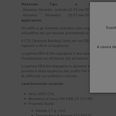
Materiale
Tipo
a
b
Colo
Alluminio
Normale - centrata
10-35 mm
50 mm
Alluminio an
Alluminio
Perimetro
10-35 mm
50 mm
Alluminio an
Applicazioni
Scont
Gli edifici e gli elementi costruttivi sono soggetti a deformaz
sull'edificio nel suo insieme, prevenendo la comparsa di pat
Il CTE (Technical Building Code) nel suo DB-SAE (Building Actio
superiori a 40 m. di lunghezza.
A causa de
La gamma NDA di Novotapajunta è una soluzione semplice che co
l'installazione sia all'interno che all'esterno con prestazioni e
La gamma NDA Novotapajunta in alluminio è dotata di clip di fis
previsto e della larghezza del profilo. Per le sue caratteristic
di edifici per uso pubblico o privato.
Caratteristiche tecniche
Alloy: 6063 (T6)
Resistenza al fuoco: M0 (UNE 23-727-90)
Proprietà fisiche:
Densità 2,7 g / cm3
Temperatura di fusione: 615-655 ºC