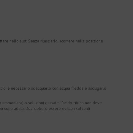
ttare nello slot. Senza rilasciarlo, scorrere nella posizione
tro, è necessario sciacquarlo con acqua fredda e asciugarlo
ca o ammoniaca) o soluzioni gassate. L'acido citrico non deve
 non sono adatti. Dovrebbero essere evitati i solventi