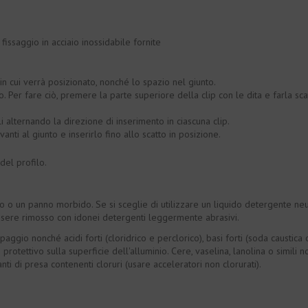
fissaggio in acciaio inossidabile fornite
 in cui verrà posizionato, nonché lo spazio nel giunto.
o. Per fare ciò, premere la parte superiore della clip con le dita e farla sca
rli alternando la direzione di inserimento in ciascuna clip.
vanti al giunto e inserirlo fino allo scatto in posizione.
del profilo.
 o un panno morbido. Se si sceglie di utilizzare un liquido detergente neu
essere rimosso con idonei detergenti leggermente abrasivi.
capaggio nonché acidi forti (cloridrico e perclorico), basi forti (soda causti
 protettivo sulla superficie dell'alluminio. Cere, vaselina, lanolina o simili
anti di presa contenenti cloruri (usare acceleratori non clorurati).