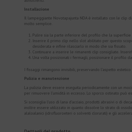
atmosferici.
Installazione
Il lampeggiante Novotapajunta NDA è installato con le clip di 
molto semplice.
Pulire sia la parte inferiore del profilo che la superficie
Inserire il primo clip nello slot abilitato per questo scop
desiderata e infine rilasciarlo in modo che sia fissato.
Continuare a inserire le rimanenti clip consigliate. Inseri
Una volta posizionati i fermagli, posizionare il profilo da
I fissaggi rimangono invisibili, preservando l'aspetto estetico 
Pulizia e manutenzione
La pulizia deve essere eseguita periodicamente con un mocio
per rimuovere l'umidità in eccesso. Lo sporco ostinato può 
Si sconsiglia l'uso di lana d'acciaio, prodotti abrasivi o di de
inoltre essere utilizzato in quanto dissolve lo strato di ossido
alaloalanici (idrofluoroeteri o solventi clorurati) e gli acceler
Dettagli del prodotto