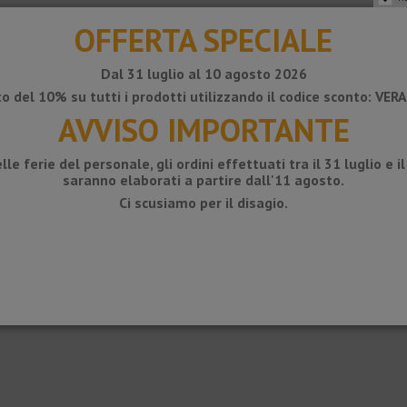
r
Clip
nº clips /profilo
OFFERTA SPECIALE
odizzato
S
4 ud
odizzato
S
4 ud
Dal 31 luglio al 10 agosto 2026
o del 10% su tutti i prodotti utilizzando il codice sconto: VE
ioni e variazioni geometriche. La disposizione dei giunti di dilatazione cont
ologie.
AVVISO IMPORTANTE
ns) stabilisce che in edifici in cemento o acciaio, i giunti di dilatazione s
lle ferie del personale, gli ordini effettuati tra il 31 luglio e i
saranno elaborati a partire dall'11 agosto.
pre e protegge i giunti strutturali di facciate, pareti e pavimenti con tra
Ci scusiamo per il disagio.
ccellenti.
saggio in acciaio inossidabile, evitando l'uso aggiuntivo di viti o adesivi. 
he, può essere installato in nuove costruzioni o riabilitazioni in grandi prog