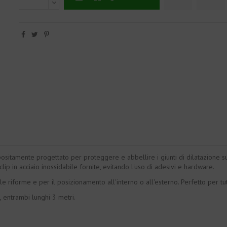
itamente progettato per proteggere e abbellire i giunti di dilatazione su fa
lip in acciaio inossidabile fornite, evitando l'uso di adesivi e hardware.
riforme e per il posizionamento all'interno o all'esterno. Perfetto per tutti 
i, entrambi lunghi 3 metri.