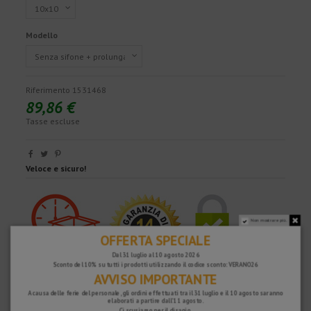
Modello
Riferimento
1531468
89,86 €
Tasse escluse
Veloce e sicuro!
Non mostrare più.
OFFERTA SPECIALE
Dal 31 luglio al 10 agosto 2026
Sconto del 10% su tutti i prodotti utilizzando il codice sconto: VERANO26
AVVISO IMPORTANTE
A causa delle ferie del personale, gli ordini effettuati tra il 31 luglio e il 10 agosto saranno
elaborati a partire dall'11 agosto.
Ci scusiamo per il disagio.