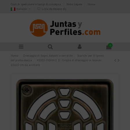
Costi di spedizione e tempi di consegna
Nota Legale
Home
Italiano
Lista de desejos (
0
)
0
Home
Drenaggio di bagni, balconi e terrazze
Scarichi per il lavoro
del piatto doccia
KERDI-DRAIN 1 D - Griglia di drenaggio in bronzo
10x10 cm da avvitare