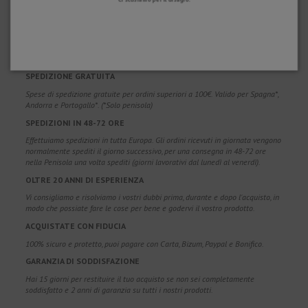
PERCHÉ SCEGLIERE NOI?
SPEDIZIONE GRATUITA
Spese di spedizione gratuite per ordini superiori a 100€. Valido per Spagna*,
Andorra e Portogallo*. (*Solo penisola)
SPEDIZIONI IN 48-72 ORE
Effettuiamo spedizioni in tutta Europa. Gli ordini ricevuti in giornata vengono
normalmente spediti il giorno successivo, per una consegna in 48-72 ore
nella Penisola una volta spediti (giorni lavorativi dal lunedì al venerdì).
OLTRE 20 ANNI DI ESPERIENZA
Vi consigliamo e risolviamo i vostri dubbi prima, durante e dopo l'acquisto, in
modo che possiate fare le cose per bene e godervi il vostro prodotto.
ACQUISTATE CON FIDUCIA
100% sicuro e protetto, puoi pagare con Carta, Bizum, Paypal e Bonifico.
GARANZIA DI SODDISFAZIONE
Hai 15 giorni per restituire il tuo acquisto se non sei completamente
soddisfatto e 2 anni di garanzia su tutti i nostri prodotti.