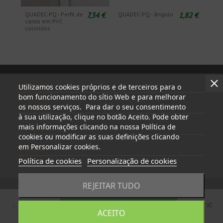
7,34 €
1,82 €
QUADEC-PQ - Perfil de
QUADEC-PQ - ângulo
canto em PVC
coloridos
Informações
Utilizamos cookies próprios e de terceiros para o
bom funcionamento do sítio Web e para melhorar
os nossos serviços. Para dar o seu consentimento
A minha conta
à sua utilização, clique no botão Aceito. Pode obter
mais informações clicando na nossa Política de
Contactar
cookies ou modificar as suas definições clicando
em Personalizar cookies.
Follow us
Política de cookies
Personalização de cookies
REJEITAR TUDO
Adicionar ao carrinho
© 2023 - tapasyregistros.com | cymper.com | Desenvolvido por
ACEITO
Teidata