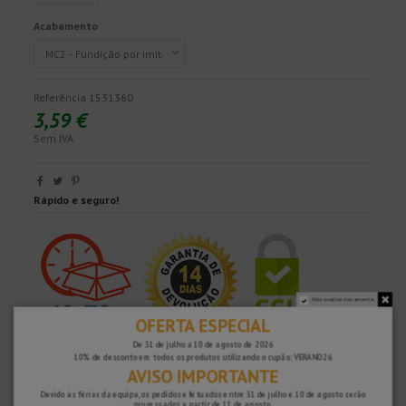
Acabamento
Referência
1531360
3,59 €
Sem IVA
Rápido e seguro!
Não mostre novamente.
OFERTA ESPECIAL
De 31 de julho a 10 de agosto de 2026
10% de desconto em todos os produtos utilizando o cupão: VERANO26
AVISO IMPORTANTE
Devido às férias da equipa, os pedidos efetuados entre 31 de julho e 10 de agosto serão
processados ​​a partir de 11 de agosto.