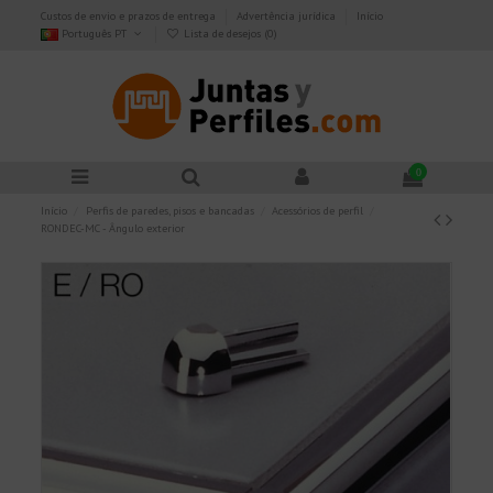
Custos de envio e prazos de entrega
Advertência jurídica
Início
Português PT
Lista de desejos (
0
)
0
Início
Perfis de paredes, pisos e bancadas
Acessórios de perfil
RONDEC-MC - Ângulo exterior