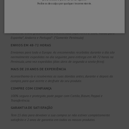
Pedimos desculpa por qualquer inconveniente.
POR QUE NOS ESCOLHER?
ENVIO GRATUITO
Portes de envio gratuitos para encomendas superiores a 100€. Válido para
Espanha*, Andorra e Portugal*. (*Somente Península)
ENVIOS EM 48-72 HORAS
Enviamos para toda a Europa. As encomendas recebidas durante o dia são
normalmente expedidas no dia seguinte, para entrega em 48-72 horas na
Península, uma vez expedidas (dias úteis de segunda a sexta-feira).
MAIS DE 20 ANOS DE EXPERIÊNCIA
Aconselhamo-lo e resolvemos as suas dúvidas antes, durante e depois da
compra, para que acerte e desfrute do seu produto.
COMPRE COM CONFIANÇA
100% seguro e protegido, pode pagar com Cartão, Bizum, Paypal e
Transferência.
GARANTIA DE SATISFAÇÃO
Tem 15 dias para devolver a sua compra se não estiver completamente
satisfeito e 2 anos de garantia em todos os nossos produtos.