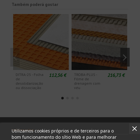
Também poderá gostar
112,56 €
216,73 €
DITRA-25 - Folha
TROBA-PLUS -
TRO
de
Filme de
Lenç
desolidarização
drenagem com
dre
ou dissociação
véu
red
Informações
Utilizamos cookies próprios e de terceiros para o
bom funcionamento do sítio Web e para melhorar