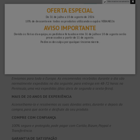
Não mostre novamente.
OFERTA ESPECIAL
De 31 de julho a 10 de agosto de 2026
10% de desconto em todos os produtos utilizando o cupão: VERANO26
AVISO IMPORTANTE
Devido às férias da equipa, os pedidos efetuados entre 31 de julho e 10 de agosto serão
processados ​​a partir de 11 de agosto.
POR QUE NOS ESCOLHER?
Pedimos desculpa por qualquer inconveniente.
ENVIO GRATUITO
Portes de envio gratuitos para encomendas superiores a 100€. Válido para
Espanha*, Andorra e Portugal*. (*Somente Península)
ENVIOS EM 48-72 HORAS
Enviamos para toda a Europa. As encomendas recebidas durante o dia são
normalmente expedidas no dia seguinte, para entrega em 48-72 horas na
Península, uma vez expedidas (dias úteis de segunda a sexta-feira).
MAIS DE 20 ANOS DE EXPERIÊNCIA
Aconselhamo-lo e resolvemos as suas dúvidas antes, durante e depois da
compra, para que acerte e desfrute do seu produto.
COMPRE COM CONFIANÇA
100% seguro e protegido, pode pagar com Cartão, Bizum, Paypal e
Transferência.
GARANTIA DE SATISFAÇÃO