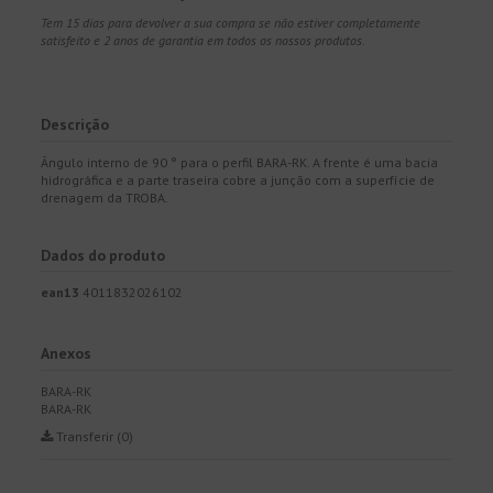
Tem 15 dias para devolver a sua compra se não estiver completamente
satisfeito e 2 anos de garantia em todos os nossos produtos.
Descrição
Ângulo interno de 90 ° para o perfil BARA-RK. A frente é uma bacia
hidrográfica e a parte traseira cobre a junção com a superfície de
drenagem da TROBA.
Dados do produto
ean13
4011832026102
Anexos
BARA-RK
BARA-RK
Transferir (0)