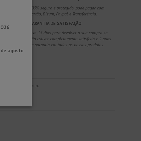
100% seguro e protegido, pode pagar com
Cartão, Bizum, Paypal e Transferência.
GARANTIA DE SATISFAÇÃO
NO26
Tem 15 dias para devolver a sua compra se
não estiver completamente satisfeito e 2 anos
de garantia em todos os nossos produtos.
0 de agosto
 elegante e moderno.