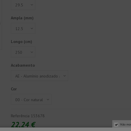
Ampla (mm)
Longo (cm)
Acabamento
Cor
Referência
153678
22,24 €
Não mos