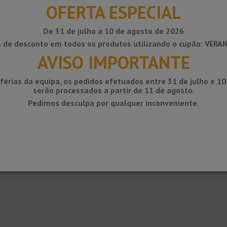
Sem IVA
OFERTA ESPECIAL
Adicionar ao carrinho
De 31 de julho a 10 de agosto de 2026
 de desconto em todos os produtos utilizando o cupão: VERA
AVISO IMPORTANTE
férias da equipa, os pedidos efetuados entre 31 de julho e 1
serão processados ​​a partir de 11 de agosto.
Pedimos desculpa por qualquer inconveniente.
ou anodizado com duto e instalações para cabos. Prensa-cabos de design