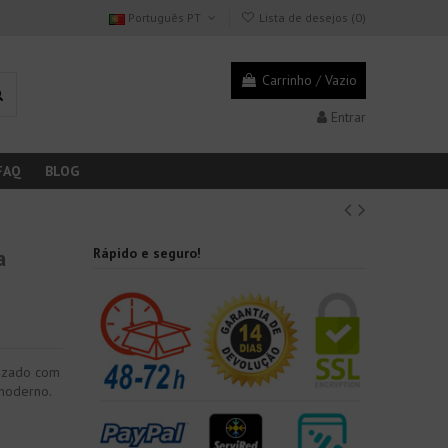
Português PT
Lista de desejos (
0
)
Carrinho
/
Vazio
Entrar
FAQ
BLOG
a
Rápido e seguro!
dizado com
 moderno.