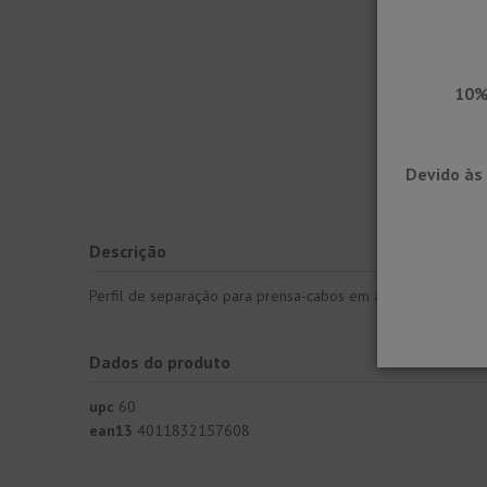
10%
Devido às 
Descrição
Perfil de separação para prensa-cabos em alumínio lacado 
Dados do produto
upc
60
ean13
4011832157608