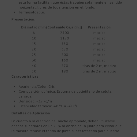
esta forma facilitan que éstas trabajen solamente en sentido
horizontal, libres de toda tensión en el fondo.
Termosoldable.
Presentación:
Diámetro (mm)
Contenido Caja (m.l)
Presentación
6
2500
macizo
10
1150
macizo
15
550
macizo
20
350
macizo
25
200
macizo
30
160
macizo
40
270
tiras de 2 m, macizo
50
180
tiras de 2 m, macizo
Características
Apariencia/Color: Gris
Composición química: Espuma de polietileno de célula
cerrada.
Densidad: ~35 kg/m
Estabilidad térmica: -40 °C a +60 °C
Detalles de Aplicación
En cuanto a la elección del ancho apropiado, deben utilizarse
anchos superiores en un 25% al ancho de la junta para evitar que
la masilla rebase el fondo de junta al ser retacada para alisarla.