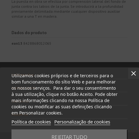
La puesta en obra se efectúa por comprensión lateral del fondo de
junta contra los labios de la junta. Se introducirá a la profundidad
previamente delimitada mediante cualquier dispositivo auxiliar
similar a una T en madera.
Dados do produto
ean13
8428868012065
Informações
Utilizamos cookies próprios e de terceiros para o
bom funcionamento do sítio Web e para melhorar
os nossos serviços. Para dar o seu consentimento
A minha conta
à sua utilização, clique no botão Aceito. Pode obter
mais informações clicando na nossa Política de
Contactar
cookies ou modificar as suas definições clicando
em Personalizar cookies.
Follow us
Política de cookies
Personalização de cookies
REJEITAR TUDO