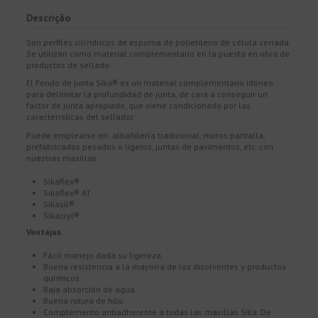
Descrição
Son perfiles cilíndricos de espuma de polietileno de célula cerrada.
Se utilizan como material complementario en la puesta en obra de
productos de sellado.
El Fondo de junta Sika® es un material complementario idóneo
para delimitar la profundidad de junta, de cara a conseguir un
factor de junta apropiado, que viene condicionado por las
características del sellador.
Puede emplearse en: albañilería tradicional, muros pantalla,
prefabricados pesados o ligeros, juntas de pavimentos, etc. con
nuestras masillas:
Sikaflex®
Sikaflex® AT
Sikasil®
Sikacryl®
Ventajas
Fácil manejo dada su ligereza.
Buena resistencia a la mayoría de los disolventes y productos
químicos.
Baja absorción de agua.
Buena rotura de hilo.
Complemento antiadherente a todas las masillas Sika. De