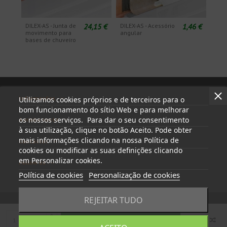
24,15 €
1,46 €
DILEX-AS - Junta de
DILEX-AS - Acessório
movimento para
angular
bases de chuveiro
Informações
Utilizamos cookies próprios e de terceiros para o
bom funcionamento do sítio Web e para melhorar
os nossos serviços. Para dar o seu consentimento
A minha conta
à sua utilização, clique no botão Aceito. Pode obter
mais informações clicando na nossa Política de
Contactar
cookies ou modificar as suas definições clicando
em Personalizar cookies.
Follow us
Política de cookies
Personalização de cookies
REJEITAR TUDO
Adicionar ao carrinho
© 2023 - tapasyregistros.com | cymper.com | Desenvolvido por