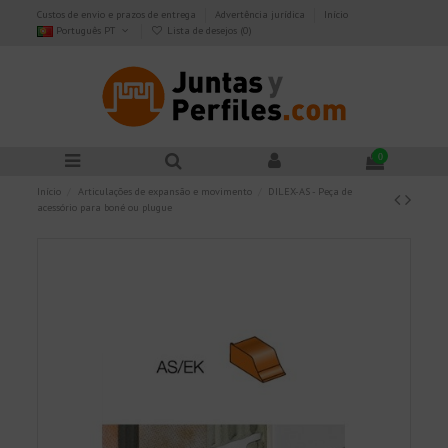
Custos de envio e prazos de entrega
Advertência jurídica
Início
Português PT
Lista de desejos (
0
)
0
Início
Articulações de expansão e movimento
DILEX-AS - Peça de
acessório para boné ou plugue