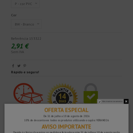
Cor
Referência
153322
2,91 €
Sem IVA
Rápido e seguro!
Não mostre novamente.
OFERTA ESPECIAL
De 31 de julho a 10 de agosto de 2026
10% de desconto em todos os produtos utilizando o cupão: VERANO26
AVISO IMPORTANTE
Devido às férias da equipa, os pedidos efetuados entre 31 de julho e 10 de agosto serão