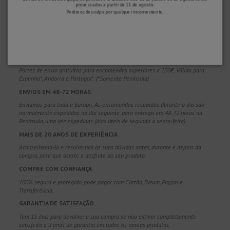
processados ​​a partir de 11 de agosto.
Pedimos desculpa por qualquer inconveniente.
POR QUE NOS ESCOLHER?
ENVIO GRATUITO
Portes de envio gratuitos para encomendas superiores a 100€. Válido para
Espanha*, Andorra e Portugal*. (*Somente Península)
ENVIOS EM 48-72 HORAS
Enviamos para toda a Europa. As encomendas recebidas durante o dia são
normalmente expedidas no dia seguinte, para entrega em 48-72 horas na
Península, uma vez expedidas (dias úteis de segunda a sexta-feira).
MAIS DE 20 ANOS DE EXPERIÊNCIA
Aconselhamo-lo e resolvemos as suas dúvidas antes, durante e depois da
compra, para que acerte e desfrute do seu produto.
COMPRE COM CONFIANÇA
100% seguro e protegido, pode pagar com Cartão, Bizum, Paypal e
Transferência.
GARANTIA DE SATISFAÇÃO
Tem 15 dias para devolver a sua compra se não estiver completamente
satisfeito e 2 anos de garantia em todos os nossos produtos.