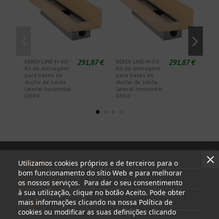
291,87 €
291,87 €
KERDI-LINE-H-40 -
KERDI-LINE-H-50 -
KERD
Kit de drenagem
Kit de drenagem
Sifã
para bases de
para bases de
rem
duche de saída
duche de saída
lateral horizontal
lateral horizontal
DN40
DN50
Informações
Utilizamos cookies próprios e de terceiros para o
bom funcionamento do sítio Web e para melhorar
os nossos serviços. Para dar o seu consentimento
A minha conta
à sua utilização, clique no botão Aceito. Pode obter
mais informações clicando na nossa Política de
Contactar
cookies ou modificar as suas definições clicando