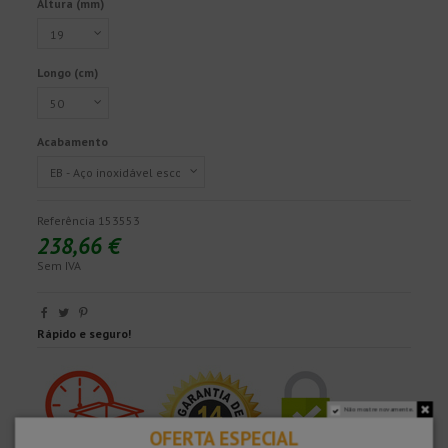
Altura (mm)
Longo (cm)
Acabamento
Referência
153553
238,66 €
Sem IVA
Rápido e seguro!
Não mostre novamente.
OFERTA ESPECIAL