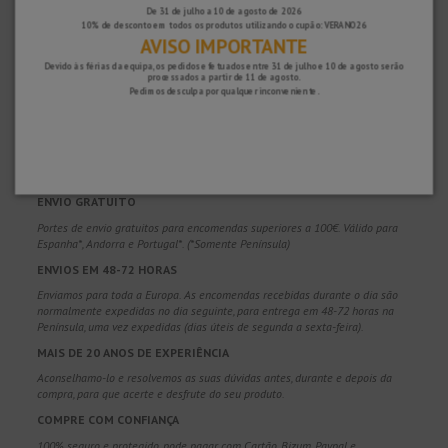
De 31 de julho a 10 de agosto de 2026
10% de desconto em todos os produtos utilizando o cupão: VERANO26
AVISO IMPORTANTE
Devido às férias da equipa, os pedidos efetuados entre 31 de julho e 10 de agosto serão
processados ​​a partir de 11 de agosto.
Pedimos desculpa por qualquer inconveniente.
POR QUE NOS ESCOLHER?
ENVIO GRATUITO
Portes de envio gratuitos para encomendas superiores a 100€. Válido para
Espanha*, Andorra e Portugal*. (*Somente Península)
ENVIOS EM 48-72 HORAS
Enviamos para toda a Europa. As encomendas recebidas durante o dia são
normalmente expedidas no dia seguinte, para entrega em 48-72 horas na
Península, uma vez expedidas (dias úteis de segunda a sexta-feira).
MAIS DE 20 ANOS DE EXPERIÊNCIA
Aconselhamo-lo e resolvemos as suas dúvidas antes, durante e depois da
compra, para que acerte e desfrute do seu produto.
COMPRE COM CONFIANÇA
100% seguro e protegido, pode pagar com Cartão, Bizum, Paypal e