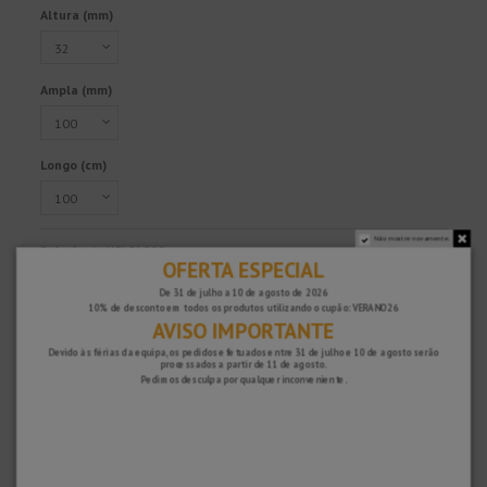
Altura (mm)
Ampla (mm)
Longo (cm)
Não mostre novamente.
Referência
KSLC1000
OFERTA ESPECIAL
De 31 de julho a 10 de agosto de 2026
10% de desconto em todos os produtos utilizando o cupão: VERANO26
AVISO IMPORTANTE
Rápido e seguro!
Devido às férias da equipa, os pedidos efetuados entre 31 de julho e 10 de agosto serão
processados ​​a partir de 11 de agosto.
Pedimos desculpa por qualquer inconveniente.