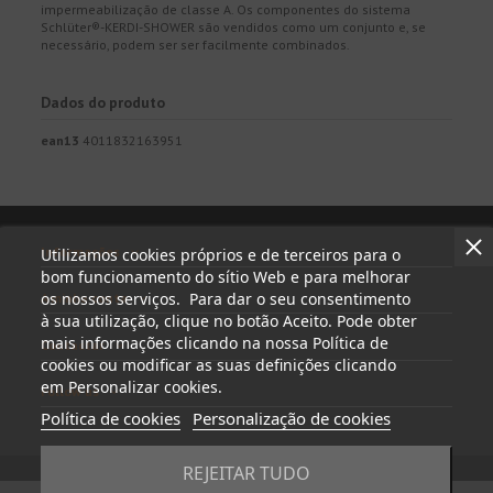
impermeabilização de classe A. Os componentes do sistema
Schlüter®-KERDI-SHOWER são vendidos como um conjunto e, se
necessário, podem ser ser facilmente combinados.
Dados do produto
ean13
4011832163951
Informações
Utilizamos cookies próprios e de terceiros para o
bom funcionamento do sítio Web e para melhorar
os nossos serviços. Para dar o seu consentimento
A minha conta
à sua utilização, clique no botão Aceito. Pode obter
mais informações clicando na nossa Política de
Contactar
cookies ou modificar as suas definições clicando
em Personalizar cookies.
Follow us
Política de cookies
Personalização de cookies
REJEITAR TUDO