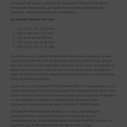
recipiente de saída e do tubo de drenagem. Possui uma altura
mínima de construção, que pode ser nivelada utilizando, por
exemplo, uma argamassa de enchimento.
As medidas disponíveis são:
152 x 152 cm - A 30 mm
183 x 183 cm - A 32 mm
152 x 96 cm - A 29 mm
152 x 122 cm - A 28 mm
183 x 122 cm - A 32 mm
Se precisar que o painel tenha dimensões mais pequenas, pode
cortá-lo facilmente com ferramentas de corte. Além disso, graças
às suas ranhuras pré-marcadas, também pode cortar os painéis se
quiser criar chuveiros com formas curvas. Além disso, graças às
suas ranhuras pré-fabricadas, também pode cortar os painéis para
fazer chuveiros redondos.
O ralo de duche Schlüter®-KERDI-DRAIN-BASE correspondente (com
saída horizontal) tem uma capacidade de drenagem de 0,4 l/s. Nos
casos em que seja necessária uma maior capacidade de drenagem
ou de drenagem vertical, as variantes necessárias estão
disponíveis na gama de produtos Schlüter®-KERDI-DRAIN.
Schlüter®-KERDI-SHOWER destaca-se pela sua instalação
particularmente segura e fácil. Em combinação com os
componentes de impermeabilização Schlüter®-KERDI, cumpre os
requisitos do certificado de ensaio geral (abP) como