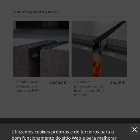
Também poderá gostar
328,08 €
35,29 €
Membrana de
Cordão de
vedação em
protecção contra
borracha EPDM
incêndio em fibra
mineral
Informações
Utilizamos cookies próprios e de terceiros para o
bom funcionamento do sítio Web e para melhorar