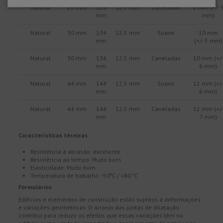
Natural
20 mm
124
12,5 mm
Caneladas
8 mm (+/- 
mm
mm)
Natural
30 mm
134
12,5 mm
Suave
10 mm
mm
(+/- 5 mm)
Natural
30 mm
134
12,5 mm
Caneladas
10 mm (+/
mm
6 mm)
Natural
44 mm
144
12,5 mm
Suave
12 mm (+/
mm
6 mm)
Natural
44 mm
144
12,5 mm
Caneladas
12 mm (+/
mm
7 mm)
Características técnicas
Resistência à abrasão: excelente
Resistência ao tempo: Muito bom
Elasticidade: Muito bom
Temperatura de trabalho: -50ºC / +80 ºC
Formulários
Edifícios e elementos de construção estão sujeitos a deformações
e variações geométricas. O arranjo das juntas de dilatação
contribui para reduzir os efeitos que essas variações têm no