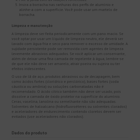
Insira a borracha nas ranhuras dos perfis de alumínio e
alinhe-a com a superfície. Você pode usar um martelo de
borracha.
Limpeza e manutenção
A limpeza deve ser feita periodicamente com um pano macio. Se
você optar por usar um líquido de limpeza neutro, ele deverá ser
lavado com água fria e seco para remover o excesso de umidade. A
sujidade persistente pode ser removida com agentes de limpeza
levemente abrasivos adequados. Se você aplicar um conservante,
além de deixar uma fina camada de repelente à água, lembre-se
de que ele não deve ser amarelo, atrair poeira ou sujeira ou ter
efeitos iridescentes.
O uso de lã de aço, produtos abrasivos ou de decapagem, bem
como ácidos fortes (clorídrico e perclórico), bases fortes (soda
cáustica ou amônia) ou soluções carbonatadas não é
recomendado. O ácido cítrico também não deve ser usado, pois
dissolve a camada de óxido protetor na superfície do alumínio.
Ceras, vaselina, lanolina ou semelhante não são adequadas.
Solventes de haloalcano (hidrofluoroéteres ou solventes clorados)
e aceleradores de endurecimento contendo cloretos devem ser
evitados (use aceleradores não clorados).
Dados do produto