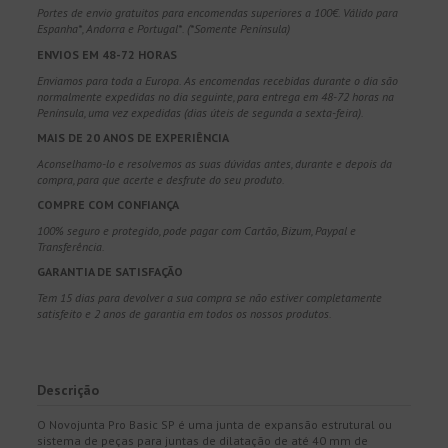
Portes de envio gratuitos para encomendas superiores a 100€. Válido para
Espanha*, Andorra e Portugal*. (*Somente Península)
ENVIOS EM 48-72 HORAS
Enviamos para toda a Europa. As encomendas recebidas durante o dia são
normalmente expedidas no dia seguinte, para entrega em 48-72 horas na
Península, uma vez expedidas (dias úteis de segunda a sexta-feira).
MAIS DE 20 ANOS DE EXPERIÊNCIA
Aconselhamo-lo e resolvemos as suas dúvidas antes, durante e depois da
compra, para que acerte e desfrute do seu produto.
COMPRE COM CONFIANÇA
100% seguro e protegido, pode pagar com Cartão, Bizum, Paypal e
Transferência.
GARANTIA DE SATISFAÇÃO
Tem 15 dias para devolver a sua compra se não estiver completamente
satisfeito e 2 anos de garantia em todos os nossos produtos.
Descrição
O Novojunta Pro Basic SP é uma junta de expansão estrutural ou
sistema de peças para juntas de dilatação de até 40 mm de