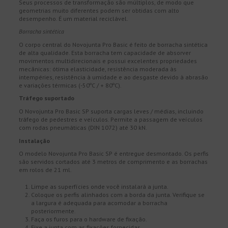
Seus processos de transformação são múltiplos, de modo que
geometrias muito diferentes podem ser obtidas com alto
desempenho. É um material reciclável.
Borracha sintética
O corpo central do Novojunta Pro Basic é feito de borracha sintética
de alta qualidade. Esta borracha tem capacidade de absorver
movimentos multidirecionais e possui excelentes propriedades
mecânicas: ótima elasticidade, resistência moderada às
intempéries, resistência à umidade e ao desgaste devido à abrasão
e variações térmicas (-50ºC / + 80ºC).
Tráfego suportado
O Novojunta Pro Basic SP suporta cargas leves / médias, incluindo
tráfego de pedestres e veículos. Permite a passagem de veículos
com rodas pneumáticas (DIN 1072) até 30 kN.
Instalação
O modelo Novojunta Pro Basic SP é entregue desmontado. Os perfis
são servidos cortados até 3 metros de comprimento e as borrachas
em rolos de 21 ml.
Limpe as superfícies onde você instalará a junta.
Coloque os perfis alinhados com a borda da junta. Verifique se
a largura é adequada para acomodar a borracha
posteriormente.
Faça os furos para o hardware de fixação.
Fixe a junta com as fixações fornecidas.