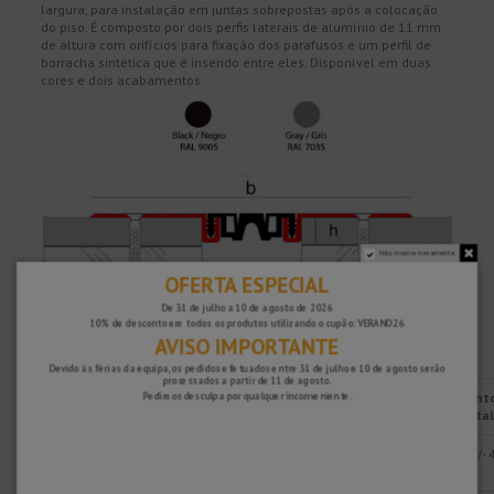
largura, para instalação em juntas sobrepostas após a colocação
do piso. É composto por dois perfis laterais de alumínio de 11 mm
de altura com orifícios para fixação dos parafusos e um perfil de
borracha sintética que é inserido entre eles. Disponível em duas
cores e dois acabamentos.
Não mostre novamente.
OFERTA ESPECIAL
De 31 de julho a 10 de agosto de 2026
10% de desconto em todos os produtos utilizando o cupão: VERANO26
AVISO IMPORTANTE
Características
Devido às férias da equipa, os pedidos efetuados entre 31 de julho e 10 de agosto serão
processados ​​a partir de 11 de agosto.
Acabamento
a
b
h (mm)
Tipo
Movimient
Pedimos desculpa por qualquer inconveniente.
em alumínio
de
borracha
horizonta
Natural
20 mm
124
12,5 mm
Suave
8 mm (+/- 
mm
mm)