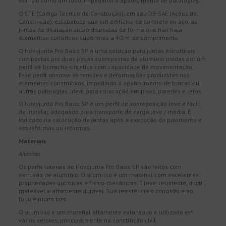
edifício como um todo, impedindo o aparecimento de patologias.
O CTE (Código Técnico de Construção), em seu DB-SAE (Ações de
Construção), estabelece que em edifícios de concreto ou aço, as
juntas de dilatação serão dispostas de forma que não haja
elementos contínuos superiores a 40 m. de comprimento.
O Novojunta Pro Basic SP é uma solução para juntas estruturais
compostas por duas peças sobrepostas de alumínio unidas por um
perfil de borracha sintética com capacidade de movimentação.
Esse perfil absorve as tensões e deformações produzidas nos
elementos construtivos, impedindo o aparecimento de trincas ou
outras patologias. Ideal para colocação em pisos, paredes e tetos.
O Novojunta Pro Basic SP é um perfil de sobreposição leve e fácil
de instalar, adequado para transporte de carga leve / média. É
indicado na colocação de juntas após a execução do pavimento e
em reformas ou reformas.
Materiais
Alumínio
Os perfis laterais do Novojunta Pro Basic SP são feitos com
extrusão de alumínio. O alumínio é um material com excelentes
propriedades químicas e físico-mecânicas. É leve, resistente, dúctil,
maleável e altamente durável. Sua resistência à corrosão e ao
fogo é muito boa.
O alumínio é um material altamente valorizado e utilizado em
vários setores, principalmente na construção civil.