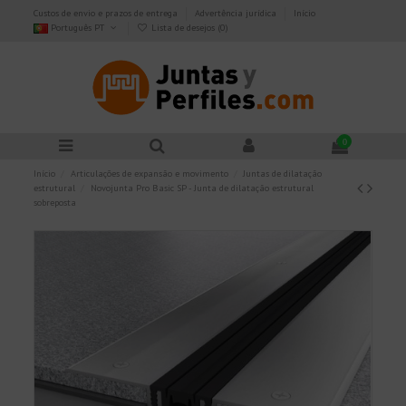
Custos de envio e prazos de entrega
Advertência jurídica
Início
Português PT
Lista de desejos (
0
)
0
Início
Articulações de expansão e movimento
Juntas de dilatação
estrutural
Novojunta Pro Basic SP - Junta de dilatação estrutural
sobreposta