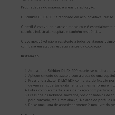
Propriedades do material e áreas de aplicação:
O Schlüter DILEX-EDP é fabricado em aço inoxidável classe 
O perfil é estável ao estresse mecânico e é especialmente ad
cozinhas industriais, hospitais e também residências.
O aço inoxidável não é resistente a todos os ataques químico
com base em ataques especiais antes da colocação.
Instalação
Ao escolher Schlüter DILEX-EDP, baseie-se na altura dos 
Aplique cimento de azulejo com a ajuda de uma espátul
Pressione Schlüter DILEX-EDP com a asa de fixação per
devem ser cobertas exatamente da mesma forma em tod
Cubra completamente a asa de fixação com perfuração t
Pressione os ladrilhos anexados, posicionando-os de fo
pelo contrário, até 1 mm abaixo). Na área do perfil, os
Deixe uma junta de aproximadamente 2 mm livre do perf