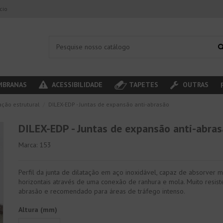
ício
BRANAS
ACESSIBILIDADE
TAPETES
OUTRAS
ação estrutural
DILEX-EDP - Juntas de expansão anti-abrasão
DILEX-EDP - Juntas de expansão anti-abra
Marca:
153
Perfil da junta de dilatação em aço inoxidável, capaz de absorver
horizontais através de uma conexão de ranhura e mola. Muito resist
abrasão e recomendado para áreas de tráfego intenso.
Altura (mm)