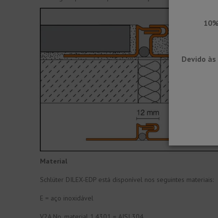
10%
Devido às 
Material
Schlüter DILEX-EDP está disponível nos seguintes materiais:
E = aço inoxidável
V2A No. material 1.4301 = AISI 304