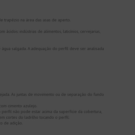
e trapézio na área das asas de aperto.
cidos: indústrias de alimentos, laticínios, cervejarias,
 de água salgada. A adequação do perfil deve ser analisada
sejada. As juntas de movimento ou de separação do fundo
com cimento azulejo.
 perfil não pode estar acima da superfície da cobertura,
m cortes do ladrilho tocando o perfil.
to de adição.