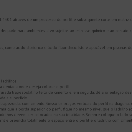
1.4301 através de um processo de perfil e subsequente corte em matriz d
equado para ambientes-alvo sujeitos ao estresse químico e ao contato com á
s, como ácido clorídrico e ácido fluorídrico. Isto é aplicável em piscinas
ladrilhos.
a dentada onde deseja colocar o perfil.
furada trapezoidal no leito de cimento e, em seguida, dê a orientação de
a a superfície.
rapezoidal com cimento. Gesso os braços verticais do perfil na diagonal 
rma que a borda superior do perfil fique no mesmo nível que o ladrilho (o
 ladrilhos devem ser colocados na sua totalidade. Sempre coloque o lado se
il e preencha totalmente o espaço entre o perfil e o ladrilho com cimen