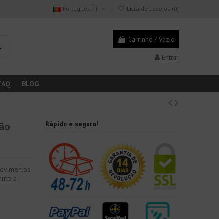
Português PT
Lista de desejos (
0
)
Carrinho
/
Vazio
Entrar
FAQ
BLOG
são
Rápido e seguro!
 movimentos
ente à