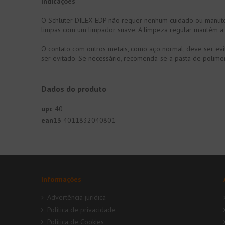
Indicações
O Schlüter DILEX-EDP não requer nenhum cuidado ou manutenç
limpas com um limpador suave. A limpeza regular mantém a a
O contato com outros metais, como aço normal, deve ser ev
ser evitado. Se necessário, recomenda-se a pasta de polime
Dados do produto
upc
40
ean13
4011832040801
Informações
Advertência jurídica
Política de privacidade
Política de Cookies