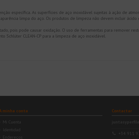
ão específica. As superfícies de aço inoxidável sujeitas à ação de atmo
parência limpa do aço. Os produtos de limpeza não devem incluir ácido cl
itado, pois pode causar oxidação. O uso de ferramentas para remover re
nto Schlüter CLEAN-CP para a limpeza de aço inoxidável.
A minha conta
Contactar
Mi Cuenta
juntasyperfil
Identidad
+34 911 9
Endereços