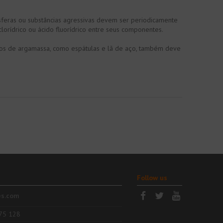
sferas ou substâncias agressivas devem ser periodicamente
orídrico ou ácido fluorídrico entre seus componentes.
stos de argamassa, como espátulas e lã de aço, também deve
Follow us
es.com
75 128