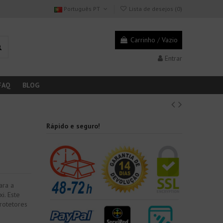
Português PT
Lista de desejos (
0
)
Carrinho
/
Vazio
Entrar
FAQ
BLOG
Rápido e seguro!
ara a
i. Este
rotetores