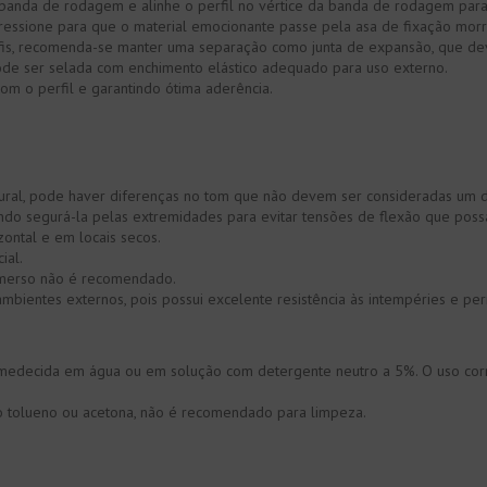
banda de rodagem e alinhe o perfil no vértice da banda de rodagem para q
ressione para que o material emocionante passe pela asa de fixação morr
rfis, recomenda-se manter uma separação como junta de expansão, que de
ode ser selada com enchimento elástico adequado para uso externo.
om o perfil e garantindo ótima aderência.
ral, pode haver diferenças no tom que não devem ser consideradas um de
ando segurá-la pelas extremidades para evitar tensões de flexão que pos
ontal e em locais secos.
ial.
bmerso não é recomendado.
bientes externos, pois possui excelente resistência às intempéries e per
edecida em água ou em solução com detergente neutro a 5%. O uso corre
mo tolueno ou acetona, não é recomendado para limpeza.