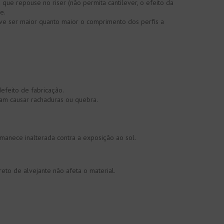
ue repouse no riser (não permita cantilever, o efeito da
e.
ve ser maior quanto maior o comprimento dos perfis a
feito de fabricação.
sam causar rachaduras ou quebra.
manece inalterada contra a exposição ao sol.
to de alvejante não afeta o material.