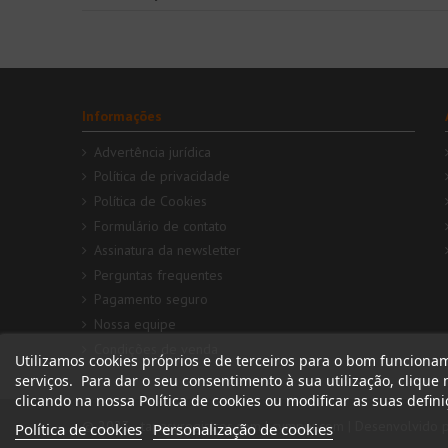
Informações
Advertência jurídica
Política de privacidade
Política de Cookies
Formulário de contato
Assinatura da newsletter
Perguntas frequentes
Pagamento seguro
Nossa equipe
Condições de venda
Utilizamos cookies próprios e de terceiros para o bom funciona
serviços. Para dar o seu consentimento à sua utilização, clique
clicando na nossa Política de cookies ou modificar as suas defin
© 2023 - tapasyregistros.com | cymper.com | Desenvolvido 
Política de cookies
Personalização de cookies