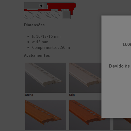
Dimensões
h: 10/12/15 mm
a: 45 mm
10%
Comprimento: 2.50 m
Acabamentos
Devido às 