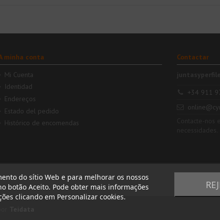
A minha conta
Contactar
Mi Cuenta
juntasyperfil
Identidad
+34 911 9
Endereços
online@cy
Estado del pedido
Contacte-nos 
Histórico de encomendas
necessidades.
mento do sítio Web e para melhorar os nossos
RE
 no botão Aceito. Pode obter mais informações
ições clicando em Personalizar cookies.
por
Teidata