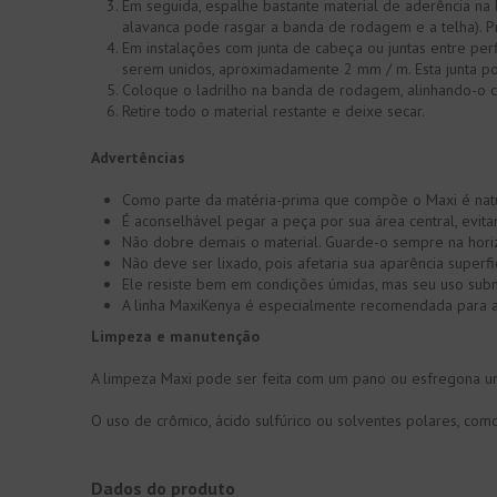
Em seguida, espalhe bastante material de aderência na 
alavanca pode rasgar a banda de rodagem e a telha). P
Em instalações com junta de cabeça ou juntas entre pe
serem unidos, aproximadamente 2 mm / m. Esta junta p
Coloque o ladrilho na banda de rodagem, alinhando-o c
Retire todo o material restante e deixe secar.
Advertências
Como parte da matéria-prima que compõe o Maxi é natu
É aconselhável pegar a peça por sua área central, evit
Não dobre demais o material. Guarde-o sempre na horiz
Não deve ser lixado, pois afetaria sua aparência superfic
Ele resiste bem em condições úmidas, mas seu uso su
A linha MaxiKenya é especialmente recomendada para am
Limpeza e manutenção
A limpeza Maxi pode ser feita com um pano ou esfregona um
O uso de crômico, ácido sulfúrico ou solventes polares, co
Dados do produto