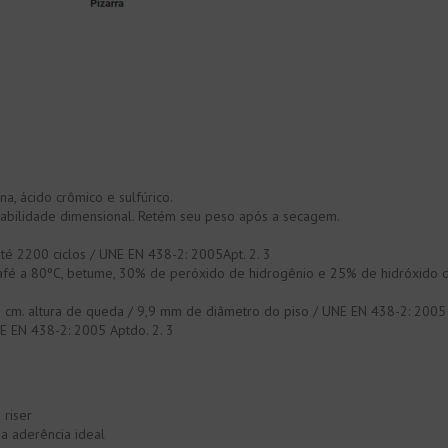
a, ácido crômico e sulfúrico.
abilidade dimensional. Retém seu peso após a secagem.
até 2200 ciclos / UNE EN 438-2: 2005Apt. 2. 3
a, café a 80ºC, betume, 30% de peróxido de hidrogênio e 25% de hidróxido 
3
0 cm. altura de queda / 9,9 mm de diâmetro do piso / UNE EN 438-2: 2005 
E EN 438-2: 2005 Aptdo. 2. 3
 riser
a aderência ideal