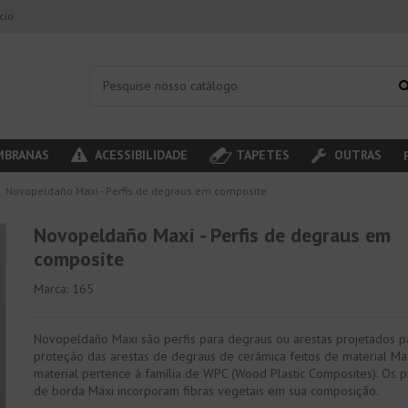
ício
BRANAS
ACESSIBILIDADE
TAPETES
OUTRAS
Novopeldaño Maxi - Perfis de degraus em composite
Novopeldaño Maxi - Perfis de degraus em
composite
Marca:
165
Novopeldaño Maxi são perfis para degraus ou arestas projetados p
proteção das arestas de degraus de cerâmica feitos de material Max
material pertence à família de WPC (Wood Plastic Composites). Os p
de borda Maxi incorporam fibras vegetais em sua composição.