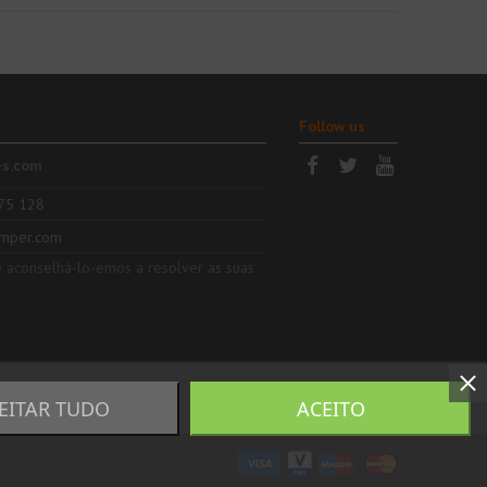
Follow us
es.com
75 128
mper.com
e aconselhá-lo-emos a resolver as suas
JEITAR TUDO
ACEITO