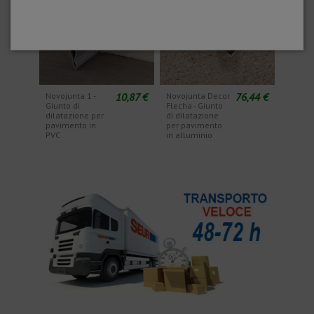
10,87 €
76,44 €
Novojunta 1 -
Novojunta Decor
Giunto di
Flecha - Giunto
dilatazione per
di dilatazione
pavimento in
per pavimento
PVC
in alluminio