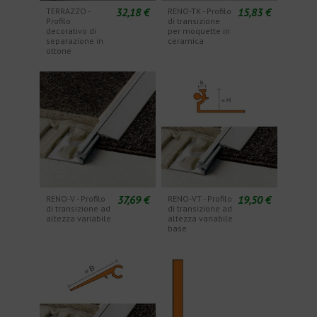
32,18 €
15,83 €
TERRAZZO -
RENO-TK - Profilo
Profilo
di transizione
decorativo di
per moquette in
separazione in
ceramica
ottone
37,69 €
19,50 €
RENO-V - Profilo
RENO-VT - Profilo
di transizione ad
di transizione ad
altezza variabile
altezza variabile
base