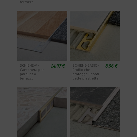
terrazzo
14,97 €
8,96 €
SCHIENE-V -
SCHIENE-BASIC -
Cantonera per
Profilo che
parquet o
protegge i bordi
terrazzo
delle piastrelle