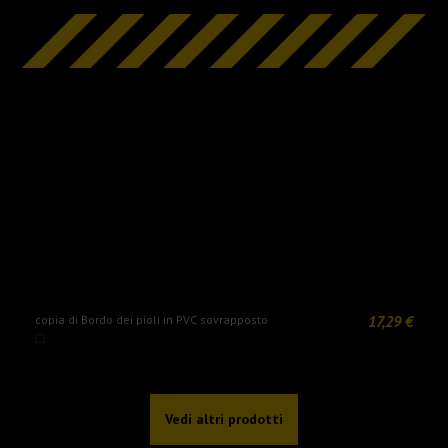
17,29 €
copia di Bordo dei pioli in PVC sovrapposto
N
Vedi altri prodotti