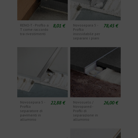
8,01 €
78,45 €
RENO-T - Profilo a
Novosepara 5 -
T come raccordo
Profilo
tra rivestimenti
inossidabile per
separare i piani
22,88 €
26,00 €
Novosepara 5 -
Novosuelo /
Profilo
Novopared -
separatore di
Profili di
pavimenti in
separazione in
alluminio
alluminio