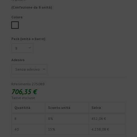
(Confezione da 8 unità)
Colore
Bianco
Pack (unità o barre)
Adesivo
Riferimento
275088
706,35 €
Tasse escluse
Quantità
Sconto unità
Salva
8
8%
452,06 €
40
15%
4.238,08 €