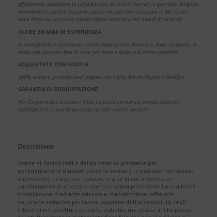
Effettuiamo spedizioni in tutta Europa. Gli ordini ricevuti in giornata vengono
normalmente spediti il giorno successivo, per una consegna in 48-72 ore
nella Penisola una volta spediti (giorni lavorativi dal lunedì al venerdì).
OLTRE 20 ANNI DI ESPERIENZA
Vi consigliamo e risolviamo i vostri dubbi prima, durante e dopo l'acquisto, in
modo che possiate fare le cose per bene e godervi il vostro prodotto.
ACQUISTATE CON FIDUCIA
100% sicuro e protetto, puoi pagare con Carta, Bizum, Paypal e Bonifico.
GARANZIA DI SODDISFAZIONE
Hai 15 giorni per restituire il tuo acquisto se non sei completamente
soddisfatto e 2 anni di garanzia su tutti i nostri prodotti.
Descrizione
Grazie al design tattile dei pulsanti, le piastrelle per
pavimentazione Dinalert possono avvisare le persone non vedenti
o ipovedenti di aree con ostacoli o aree in cui si verifica un
cambiamento di altezza o apertura senza protezione. La sua facile
installazione mediante adesivo e manutenzione, offre una
soluzione semplice per la realizzazione dell'accessibilità negli
interni di infrastrutture ed edifici pubblici, ma adatta anche per usi