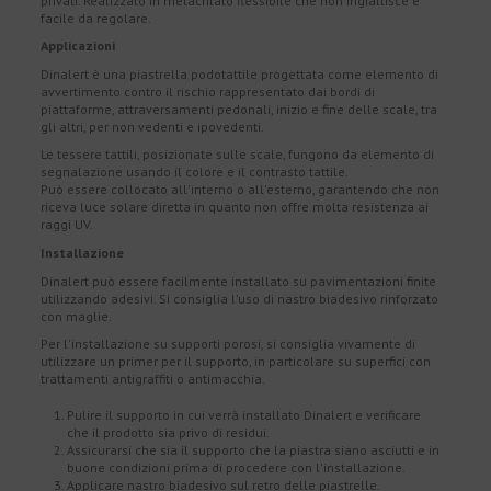
privati. Realizzato in metacrilato flessibile che non ingiallisce e
facile da regolare.
Applicazioni
Dinalert è una piastrella podotattile progettata come elemento di
avvertimento contro il rischio rappresentato dai bordi di
piattaforme, attraversamenti pedonali, inizio e fine delle scale, tra
gli altri, per non vedenti e ipovedenti.
Le tessere tattili, posizionate sulle scale, fungono da elemento di
segnalazione usando il colore e il contrasto tattile.
Può essere collocato all'interno o all'esterno, garantendo che non
riceva luce solare diretta in quanto non offre molta resistenza ai
raggi UV.
Installazione
Dinalert può essere facilmente installato su pavimentazioni finite
utilizzando adesivi. Si consiglia l'uso di nastro biadesivo rinforzato
con maglie.
Per l'installazione su supporti porosi, si consiglia vivamente di
utilizzare un primer per il supporto, in particolare su superfici con
trattamenti antigraffiti o antimacchia.
Pulire il supporto in cui verrà installato Dinalert e verificare
che il prodotto sia privo di residui.
Assicurarsi che sia il supporto che la piastra siano asciutti e in
buone condizioni prima di procedere con l'installazione.
Applicare nastro biadesivo sul retro delle piastrelle.