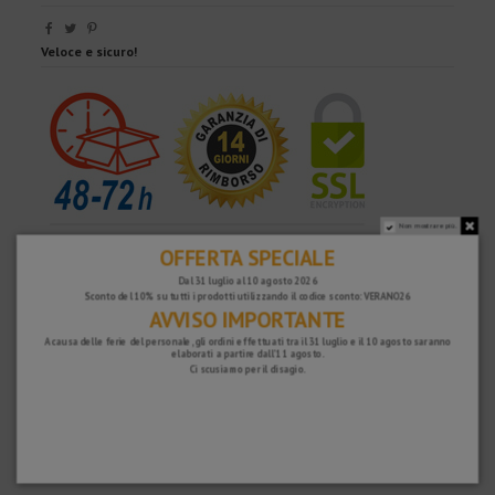
Veloce e sicuro!
Non mostrare più.
OFFERTA SPECIALE
Dal 31 luglio al 10 agosto 2026
Sconto del 10% su tutti i prodotti utilizzando il codice sconto: VERANO26
AVVISO IMPORTANTE
A causa delle ferie del personale, gli ordini effettuati tra il 31 luglio e il 10 agosto saranno
elaborati a partire dall'11 agosto.
Ci scusiamo per il disagio.
PERCHÉ SCEGLIERE NOI?
SPEDIZIONE GRATUITA
Spese di spedizione gratuite per ordini superiori a 100€. Valido per Spagna*,
Andorra e Portogallo*. (*Solo penisola)
SPEDIZIONI IN 48-72 ORE