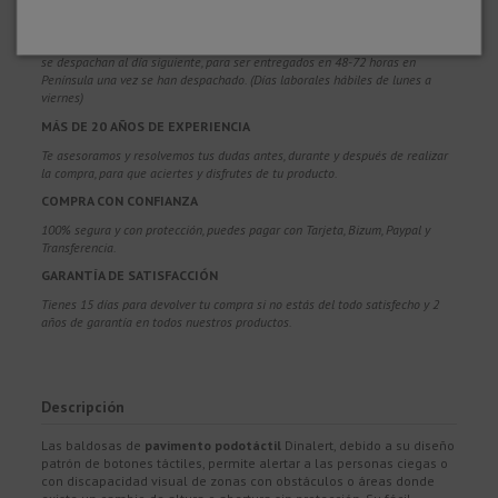
ENVÍOS EN 48-72 HORAS
Enviamos a toda Europa. Los pedidos recibidos durante el día, normalmente
se despachan al día siguiente, para ser entregados en 48-72 horas en
Península una vez se han despachado. (Días laborales hábiles de lunes a
viernes)
MÁS DE 20 AÑOS DE EXPERIENCIA
Te asesoramos y resolvemos tus dudas antes, durante y después de realizar
la compra, para que aciertes y disfrutes de tu producto.
COMPRA CON CONFIANZA
100% segura y con protección, puedes pagar con Tarjeta, Bizum,
Paypal y
Transferencia.
GARANTÍA DE SATISFACCIÓN
Tienes 15 días para devolver tu compra si no estás del todo satisfecho y 2
años de garantía en todos nuestros productos.
Descripción
Las baldosas de
pavimento podotáctil
Dinalert, debido a su diseño
patrón de botones táctiles, permite alertar a las personas ciegas o
con discapacidad visual de zonas con obstáculos o áreas donde