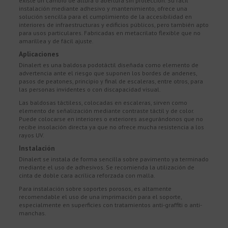
existe un cambio de altura o abertura sin protección. Su fácil
instalación mediante adhesivo y mantenimiento, ofrece una
solución sencilla para el cumplimiento de la accesibilidad en
interiores de infraestructuras y edificios públicos, pero también apto
para usos particulares. Fabricadas en metacrilato flexible que no
amarillea y de fácil ajuste.
Aplicaciones
Dinalert es una baldosa podotáctil diseñada como elemento de
advertencia ante el riesgo que suponen los bordes de andenes,
pasos de peatones, principio y final de escaleras, entre otros, para
las personas invidentes o con discapacidad visual.
Las baldosas táctiless, colocadas en escaleras, sirven como
elemento de señalización mediante contraste táctil y de color.
Puede colocarse en interiores o exteriores asegurándonos que no
recibe insolación directa ya que no ofrece mucha resistencia a los
rayos UV.
Instalación
Dinalert se instala de forma sencilla sobre pavimento ya terminado
mediante el uso de adhesivos. Se recomienda la utilización de
cinta de doble cara acrílica reforzada con malla.
Para instalación sobre soportes porosos, es altamente
recomendable el uso de una imprimación para el soporte,
especialmente en superficies con tratamientos anti-graffiti o anti-
manchas.