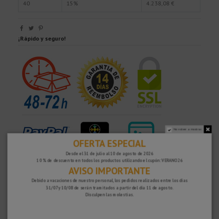
40
15%
4.238,08 €
¡Rápido y seguro!
No volver a mostrar.
OFERTA ESPECIAL
Desde el 31 de julio al 10 de agosto de 2026
10 % de descuento en todos los productos utilizando el cupón: VERANO26
AVISO IMPORTANTE
¿POR QUÉ ELEGIRNOS?
Debido a vacaciones de nuestro personal, los pedidos realizados entre los días
31/07 y 10/08 de serán tramitados a partir del día 11 de agosto.
PORTES GRATUITOS
Disculpen las molestias.
Costes de envío gratis para pedidos superiores a 100€. Válidos para España*,
Andorra y Portugal*. (*Solo península)