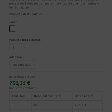
protección. Fabricadas en metacrilato flexible que no amarillea y
de fácil ajuste.
(Paquete de 8 unidades)
Color
White
Paquete (uds o barras)
Adhesivo
Referencia
275088
706,35 €
Impuestos excluidos
Cantidad
Descuento unitario
Usted ahorra
8
8%
452,06 €