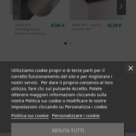
87,86 €
45,38 €
BARA-RTP -
BARA-RTP - angolo
BARA
Verteaguas per
esterno 90 °
este
balconi e terrazze
Utilizziamo cookie propri e di terze parti per il
Informazioni
corretto funzionamento del sito e per migliorare i
nostri servizi. Per dare il proprio consenso al loro
Il mio conto
utilizzo, fare clic sul pulsante Accetto. Potete
ottenere maggiori informazioni cliccando sulla
Contattare
nostra Politica sui cookie o modificare le vostre
impostazioni cliccando su Personalizza i cookie.
Follow us
Politica sui cookie
Personalizzare i cookie
RIFIUTA TUTTI