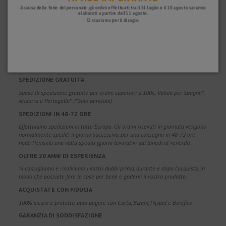
A causa delle ferie del personale, gli ordini effettuati tra il 31 luglio e il 10 agosto saranno
elaborati a partire dall'11 agosto.
Ci scusiamo per il disagio.
PERCHÉ SCEGLIERE NOI?
SPEDIZIONE GRATUITA
Spese di spedizione gratuite per ordini superiori a 100€. Valido per Spagna*,
Andorra e Portogallo*. (*Solo penisola)
SPEDIZIONI IN 48-72 ORE
Effettuiamo spedizioni in tutta Europa. Gli ordini ricevuti in giornata vengono
normalmente spediti il giorno successivo, per una consegna in 48-72 ore
nella Penisola una volta spediti (giorni lavorativi dal lunedì al venerdì).
OLTRE 20 ANNI DI ESPERIENZA
Vi consigliamo e risolviamo i vostri dubbi prima, durante e dopo l'acquisto, in
modo che possiate fare le cose per bene e godervi il vostro prodotto.
ACQUISTATE CON FIDUCIA
100% sicuro e protetto, puoi pagare con Carta, Bizum, Paypal e Bonifico.
GARANZIA DI SODDISFAZIONE