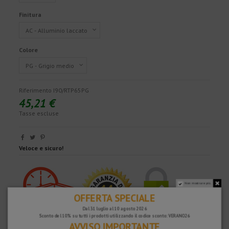
Finitura
Colore
Riferimento
I90/RTP65PG
45,21 €
Tasse escluse
Veloce e sicuro!
Non mostrare più.
OFFERTA SPECIALE
Dal 31 luglio al 10 agosto 2026
Sconto del 10% su tutti i prodotti utilizzando il codice sconto: VERANO26
AVVISO IMPORTANTE