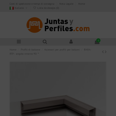
Costi di spedizione e tempi di consegna
Nota Legale
Home
Italiano
Lista de desejos (
0
)
0
Home
Profili di balcone
Accessori per profili per balconi
BARA-
RTP - angolo interno 90 °