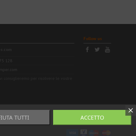
Follow us
es.com
75 128
mper.com
 vi consiglieremo per risolvere le vostre
FIUTA TUTTI
ACCETTO