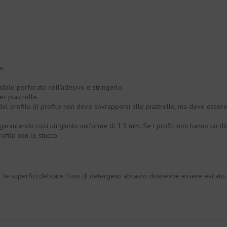
e.
dale perforato nell'adesivo e stringerlo.
r piastrelle.
el profilo (il profilo non deve sovrapporsi alle piastrelle, ma deve esser
, garantendo così un giunto uniforme di 1,5 mm. Se i profili non hanno un dis
ofilo con lo stucco.
e superfici delicate, l'uso di detergenti abrasivi dovrebbe essere evitato.