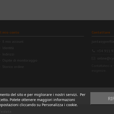
Il mio conto
Contattare
Il mio account
juntasyperfil
Identità
+34 911 9
Indirizzi
online@cy
Ospite di monitoraggio
Contattateci e
Storico ordine
esigenze.
mento del sito e per migliorare i nostri servizi. Per
RI
Accetto. Potete ottenere maggiori informazioni
impostazioni cliccando su Personalizza i cookie.
Teidata