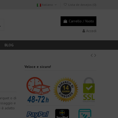
Italiano
Lista de desejos (
0
)
Carrello
/
Vuoto
Accedi
BLOG
Veloce e sicuro!
arquet o di
fissaggio e
e è adatto