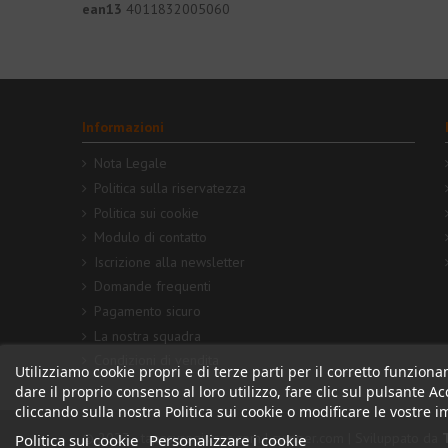
ean13
4011832005060
Informazioni
Nota Legale
Politica sulla riservatezza
Politica sui cookie
Modulo di contatto
Iscrizione alla newsletter
Domande frequenti
Pagamento sicuro
La nostra squadra
Condizioni di vendita
Utilizziamo cookie propri e di terze parti per il corretto funziona
dare il proprio consenso al loro utilizzo, fare clic sul pulsante 
cliccando sulla nostra Politica sui cookie o modificare le vostre 
© 2023 - tapasyregistros.com | cymper.com | Sviluppato da
Politica sui cookie
Personalizzare i cookie