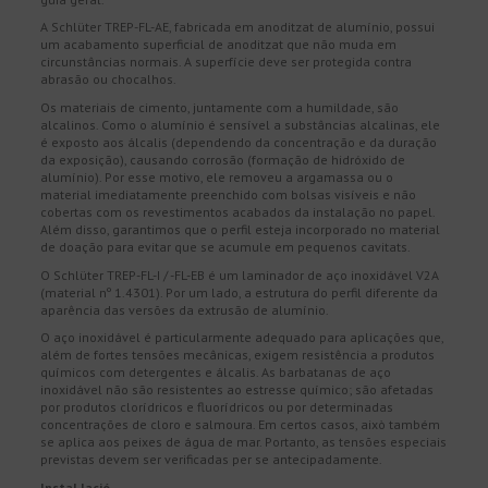
A Schlüter TREP-FL-AE, fabricada em anoditzat de alumínio, possui
um acabamento superficial de anoditzat que não muda em
circunstâncias normais. A superfície deve ser protegida contra
abrasão ou chocalhos.
Os materiais de cimento, juntamente com a humildade, são
alcalinos. Como o alumínio é sensível a substâncias alcalinas, ele
é exposto aos álcalis (dependendo da concentração e da duração
da exposição), causando corrosão (formação de hidróxido de
alumínio). Por esse motivo, ele removeu a argamassa ou o
material imediatamente preenchido com bolsas visíveis e não
cobertas com os revestimentos acabados da instalação no papel.
Além disso, garantimos que o perfil esteja incorporado no material
de doação para evitar que se acumule em pequenos cavitats.
O Schlüter TREP-FL-I / -FL-EB é um laminador de aço inoxidável V2A
(material nº 1.4301). Por um lado, a estrutura do perfil diferente da
aparência das versões da extrusão de alumínio.
O aço inoxidável é particularmente adequado para aplicações que,
além de fortes tensões mecânicas, exigem resistência a produtos
químicos com detergentes e álcalis. As barbatanas de aço
inoxidável não são resistentes ao estresse químico; são afetadas
por produtos clorídricos e fluorídricos ou por determinadas
concentrações de cloro e salmoura. Em certos casos, això também
se aplica aos peixes de água de mar. Portanto, as tensões especiais
previstas devem ser verificadas per se antecipadamente.
Instal·lació