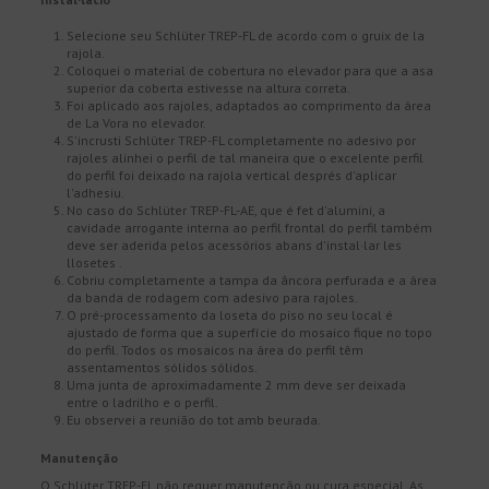
Selecione seu Schlüter TREP-FL de acordo com o gruix de la
rajola.
Coloquei o material de cobertura no elevador para que a asa
superior da coberta estivesse na altura correta.
Foi aplicado aos rajoles, adaptados ao comprimento da área
de La Vora no elevador.
S'incrusti Schlüter TREP-FL completamente no adesivo por
rajoles alinhei o perfil de tal maneira que o excelente perfil
do perfil foi deixado na rajola vertical després d'aplicar
l'adhesiu.
No caso do Schlüter TREP-FL-AE, que é fet d'alumini, a
cavidade arrogante interna ao perfil frontal do perfil também
deve ser aderida pelos acessórios abans d'instal·lar les
llosetes .
Cobriu completamente a tampa da âncora perfurada e a área
da banda de rodagem com adesivo para rajoles.
O pré-processamento da loseta do piso no seu local é
ajustado de forma que a superfície do mosaico fique no topo
do perfil. Todos os mosaicos na área do perfil têm
assentamentos sólidos sólidos.
Uma junta de aproximadamente 2 mm deve ser deixada
entre o ladrilho e o perfil.
Eu observei a reunião do tot amb beurada.
Manutenção
O Schlüter TREP-FL não requer manutenção ou cura especial. As