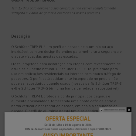
GARANTIA DE SATISFAÇÃO
Tem 15 dias para devolver a sua compra se não estiver completamente
satisfeito e 2 anos de garantia em todos os nossos produtos.
Descrição
O Schlüter TREP-FL é um perfil de escada de alumínio ou aço
inoxidável com um design florentino para melhorar a segurança e
o apelo visual das arestas das escadas.
Ele foi projetado para instalação em etapas com revestimento de
azulejos ou pedra natural. O Schlüter TREP-FL foi projetado para
uso em aplicações residenciais ou internas com pouco tráfego de
pedestres. O perfil está solidamente incorporado no pneu e não
pode ser substituído quando usado (nossos perfis Schlüter TREP-S
e -B e Schlüter TREP-G têm uma banda de rodagem substituível).
O Schlüter TREP-FL protege a borda principal dos degraus e
aumenta a visibilidade, fornecendo uma borda definida entre a
borda vertical e horizontal da escada, em apoio à segurança da
escada. O perfil de alumínio possui um piso antiderrapante
Não mostre novamente.
adicional. As tampas correspondentes estão disponíveis como
OFERTA ESPECIAL
acessórios.
De 31 de julho a 10 de agosto de 2026
10% de desconto em todos os produtos utilizando o cupão: VERANO26
AVISO IMPORTANTE