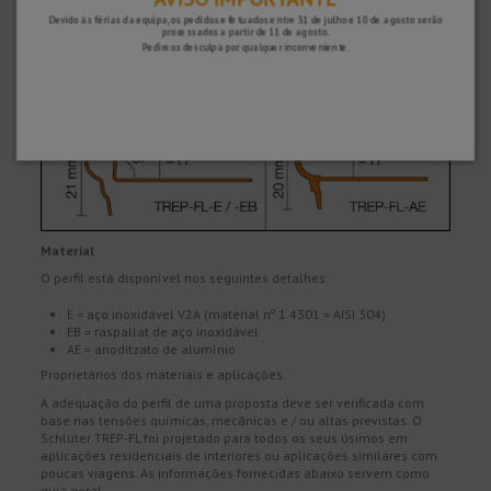
Devido às férias da equipa, os pedidos efetuados entre 31 de julho e 10 de agosto serão
processados ​​a partir de 11 de agosto.
Pedimos desculpa por qualquer inconveniente.
Material
O perfil está disponível nos seguintes detalhes:
E = aço inoxidável V2A (material nº 1.4301 = AISI 304)
EB = raspallat de aço inoxidável
AE = anoditzato de alumínio
Proprietários dos materiais e aplicações.
A adequação do perfil de uma proposta deve ser verificada com
base nas tensões químicas, mecânicas e / ou altas previstas. O
Schlüter TREP-FL foi projetado para todos os seus úsimos em
aplicações residenciais de interiores ou aplicações similares com
poucas viagens. As informações fornecidas abaixo servem como
guia geral.