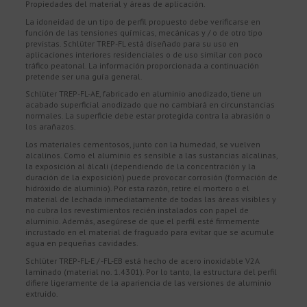
Propiedades del material y áreas de aplicación.
La idoneidad de un tipo de perfil propuesto debe verificarse en
función de las tensiones químicas, mecánicas y / o de otro tipo
previstas. Schlüter TREP-FL está diseñado para su uso en
aplicaciones interiores residenciales o de uso similar con poco
tráfico peatonal. La información proporcionada a continuación
pretende ser una guía general.
Schlüter TREP-FL-AE, fabricado en aluminio anodizado, tiene un
acabado superficial anodizado que no cambiará en circunstancias
normales. La superficie debe estar protegida contra la abrasión o
los arañazos.
Los materiales cementosos, junto con la humedad, se vuelven
alcalinos. Como el aluminio es sensible a las sustancias alcalinas,
la exposición al álcali (dependiendo de la concentración y la
duración de la exposición) puede provocar corrosión (formación de
hidróxido de aluminio). Por esta razón, retire el mortero o el
material de lechada inmediatamente de todas las áreas visibles y
no cubra los revestimientos recién instalados con papel de
aluminio. Además, asegúrese de que el perfil esté firmemente
incrustado en el material de fraguado para evitar que se acumule
agua en pequeñas cavidades.
Schlüter TREP-FL-E / -FL-EB está hecho de acero inoxidable V2A
laminado (material no. 1.4301). Por lo tanto, la estructura del perfil
difiere ligeramente de la apariencia de las versiones de aluminio
extruido.