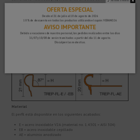
No volver a mostrar.
borde vertical y horizontal del escalón, en apoyo de la seguridad
OFERTA ESPECIAL
en las escaleras. El perfil de aluminio tiene una banda de rodadura
adicional antideslizante. Las tapas finales a juego están
Desde el 31 de julio al 10 de agosto de 2026
disponibles como accesorios.
10 % de descuento en todos los productos utilizando el cupón: VERANO26
AVISO IMPORTANTE
Debido a vacaciones de nuestro personal, los pedidos realizados entre los días
31/07 y 10/08 de serán tramitados a partir del día 11 de agosto.
Disculpen las molestias.
Material
El perfil está disponible en los siguientes acabados:
E = acero inoxidable V2A (material no. 1.4301 = AISI 304)
EB = acero inoxidable cepillado
AE = aluminio anodizado