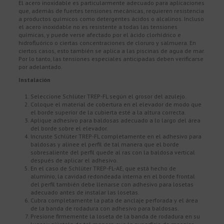
El acero inoxidable es particularmente adecuado para aplicaciones
que, además de fuertes tensiones mecánicas, requieren resistencia
a productos químicos como detergentes ácidos o alcalinos. Incluso
el acero inoxidable no es resistente a todas las tensiones
químicas, y puede verse afectado por el ácido clorhídrico e
hidrofluórico o ciertas concentraciones de cloruro y salmuera. En
ciertos casos, esto también se aplica a las piscinas de agua de mar.
Por lo tanto, las tensiones especiales anticipadas deben verificarse
por adelantado.
Instalación
Seleccione Schlüter TREP-FL según el grosor del azulejo.
Coloque el material de cobertura en el elevador de modo que
el borde superior de la cubierta esté a la altura correcta.
Aplique adhesivo para baldosas adecuado a lo largo del área
del borde sobre el elevador.
Incruste Schlüter TREP-FL completamente en el adhesivo para
baldosas y alinee el perfil de tal manera que el borde
sobresaliente del perfil quede al ras con la baldosa vertical
después de aplicar el adhesivo.
En el caso de Schlüter TREP-FL-AE, que está hecho de
aluminio, la cavidad redondeada interna en el borde frontal
del perfil también debe llenarse con adhesivo para losetas
adecuado antes de instalar las losetas.
Cubra completamente la pata de anclaje perforada y el área
de la banda de rodadura con adhesivo para baldosas.
Presione firmemente la loseta de la banda de rodadura en su