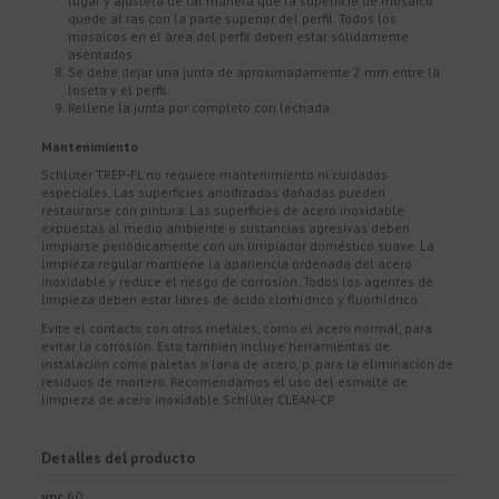
lugar y ajústela de tal manera que la superficie de mosaico
quede al ras con la parte superior del perfil. Todos los
mosaicos en el área del perfil deben estar sólidamente
asentados.
Se debe dejar una junta de aproximadamente 2 mm entre la
loseta y el perfil.
Rellene la junta por completo con lechada.
Mantenimiento
Schlüter TREP-FL no requiere mantenimiento ni cuidados
especiales. Las superficies anodizadas dañadas pueden
restaurarse con pintura. Las superficies de acero inoxidable
expuestas al medio ambiente o sustancias agresivas deben
limpiarse periódicamente con un limpiador doméstico suave. La
limpieza regular mantiene la apariencia ordenada del acero
inoxidable y reduce el riesgo de corrosión. Todos los agentes de
limpieza deben estar libres de ácido clorhídrico y fluorhídrico.
Evite el contacto con otros metales, como el acero normal, para
evitar la corrosión. Esto también incluye herramientas de
instalación como paletas o lana de acero, p. para la eliminación de
residuos de mortero. Recomendamos el uso del esmalte de
limpieza de acero inoxidable Schlüter CLEAN-CP.
Detalles del producto
upc
60