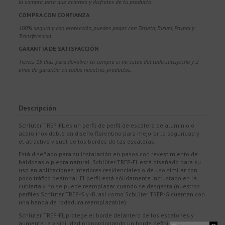
la compra, para que aciertes y disfrutes de tu producto.
COMPRA CON CONFIANZA
100% segura y con protección, puedes pagar con Tarjeta, Bizum,
Paypal y
Transferencia.
GARANTÍA DE SATISFACCIÓN
Tienes 15 días para devolver tu compra si no estás del todo satisfecho y 2
años de garantía en todos nuestros productos.
Descripción
Schlüter TREP-FL es un perfil de perfil de escalera de aluminio o
acero inoxidable en diseño florentino para mejorar la seguridad y
el atractivo visual de los bordes de las escaleras.
Está diseñado para su instalación en pasos con revestimiento de
baldosas o piedra natural. Schlüter TREP-FL está diseñado para su
uso en aplicaciones interiores residenciales o de uso similar con
poco tráfico peatonal. El perfil está sólidamente incrustado en la
cubierta y no se puede reemplazar cuando se desgasta (nuestros
perfiles Schlüter TREP-S y -B, así como Schlüter TREP-G cuentan con
una banda de rodadura reemplazable).
Schlüter TREP-FL protege el borde delantero de los escalones y
aumenta la visibilidad proporcionando un borde definido entre el