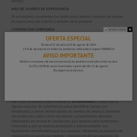
viernes)
MÁS DE 20 AÑOS DE EXPERIENCIA
Te asesoramos y resolvemos tus dudas antes, durante y después de realizar
la compra, para que aciertes y disfrutes de tu producto.
COMPRA CON CONFIANZA
No volver a mostrar.
OFERTA ESPECIAL
100% segura y con protección, puedes pagar con Tarjeta, Bizum,
Paypal y
Transferencia.
Desde el 31 de julio al 10 de agosto de 2026
10 % de descuento en todos los productos utilizando el cupón: VERANO26
GARANTÍA DE SATISFACCIÓN
AVISO IMPORTANTE
Tienes 15 días para devolver tu compra si no estás del todo satisfecho y 2
Debido a vacaciones de nuestro personal, los pedidos realizados entre los días
años de garantía en todos nuestros productos.
31/07 y 10/08 de serán tramitados a partir del día 11 de agosto.
Disculpen las molestias.
Descripción
Los botones podotáctiles de composite (Poliamida + fibra de vidrio)
han sido diseñados para mejorar la
accesibilidad
y como fácil y
rápida solución de advertencia para identificar zonas con
obstáculos, o áreas donde existe un cambio de altura o abertura
sin protección, tales como escaleras y plataformas abiertas.
Fabricados en resina de composite, son ideales para ambientes
interiores, y por su textura podotactil y antideslizante, son
fácilmente identificables por los usuarios. Mediante la plantilla de
colocación se ajusta la medida y disposición de los agujeros de