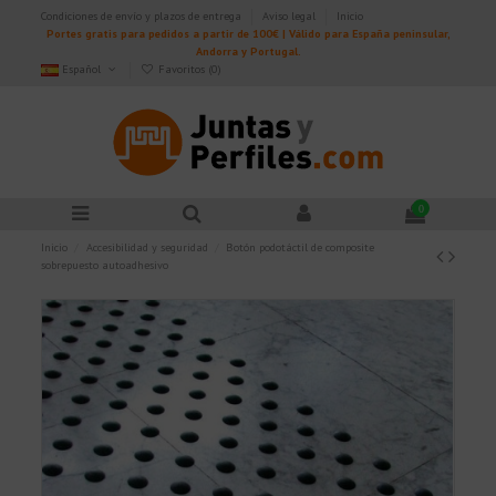
Condiciones de envío y plazos de entrega
Aviso legal
Inicio
Portes gratis para pedidos a partir de 100€ | Válido para España peninsular,
Andorra y Portugal.
Español
Favoritos (
0
)
0
Inicio
Accesibilidad y seguridad
Botón podotáctil de composite
sobrepuesto autoadhesivo