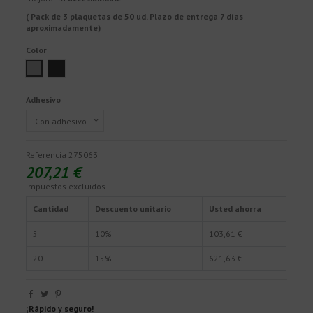
( Pack de 3 plaquetas de 50 ud. Plazo de entrega 7 días
aproximadamente)
Color
Gris
Antracita
Adhesivo
Referencia
275063
207,21 €
Impuestos excluidos
Cantidad
Descuento unitario
Usted ahorra
5
10%
103,61 €
20
15%
621,63 €
¡Rápido y seguro!