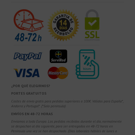
¿POR QUÉ ELEGIRNOS?
PORTES GRATUITOS
Costes de envío gratis para pedidos superiores a 100€. Válidos para España*,
Andorra y Portugal*. (*Solo península)
ENVÍOS EN 48-72 HORAS
Enviamos a toda Europa. Los pedidos recibidos durante el día, normalmente
se despachan al día siguiente, para ser entregados en 48-72 horas en
Península una vez se han despachado. (Días laborales hábiles de lunes a