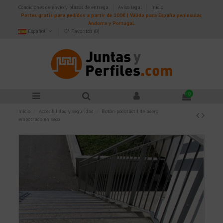
Condiciones de envío y plazos de entrega
Aviso legal
Inicio
Portes gratis para pedidos a partir de 100€ | Válido para España peninsular,
Andorra y Portugal.
Español
Favoritos (
0
)
0
Inicio
Accesibilidad y seguridad
Botón podotáctil de acero
empotrado en seco