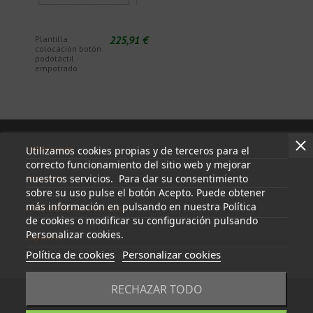
225,91 €
Plantilla
colocación botón
podotáctil
empotrado
Información
Utilizamos cookies propias y de terceros para el
correcto funcionamiento del sitio web y mejorar
nuestros servicios. Para dar su consentimiento
Mi cuenta
sobre su uso pulse el botón Acepto. Puede obtener
más información en pulsando en nuestra Política
Información de contacto
de cookies o modificar su configuración pulsando
Personalizar cookies.
Síguenos
Política de cookies
Personalizar cookies
RECHAZAR TODO