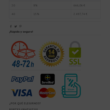
20
8%
666,06 €
40
15%
2.497,74 €
¡Rápido y seguro!
¿POR QUÉ ELEGIRNOS?
PORTES GRATUITOS