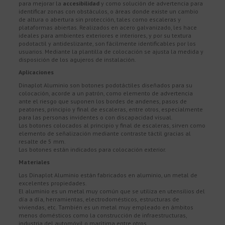
para mejorar la
accesibilidad
y como solución de advertencia para
identificar zonas con obstáculos, o áreas donde existe un cambio
de altura o abertura sin protección, tales como escaleras y
plataformas abiertas. Realizados en acero galvanizado, les hace
ideales para ambientes exteriores e interiores, y por su textura
podotactil y antideslizante, son fácilmente identificables por los
usuarios. Mediante la plantilla de colocación se ajusta la medida y
disposición de los agujeros de instalación.
Aplicaciones
Dinaplot Aluminio son botones podotáctiles diseñados para su
colocación, acorde a un patrón, como elemento de advertencia
ante el riesgo que suponen los bordes de andenes, pasos de
peatones, principio y final de escaleras, entre otros, especialmente
para las personas invidentes o con discapacidad visual.
Los botones colocados al principio y final de escaleras, sirven como
elemento de señalización mediante contraste táctil gracias al
resalte de 5 mm.
Los botones están indicados para colocación exterior.
Materiales
Los Dinaplot Aluminio están fabricados en aluminio, un metal de
excelentes propiedades.
El aluminio es un metal muy común que se utiliza en utensilios del
día a día, herramientas, electrodomésticos, estructuras de
viviendas, etc. También es un metal muy empleado en ámbitos
menos domésticos como la construcción de infraestructuras,
industria del automóvil o marítima entre otros.