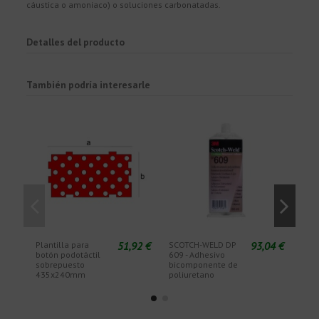
cáustica o amoniaco) o soluciones carbonatadas.
Detalles del producto
También podría interesarle
51,92 €
93,04 €
Plantilla para
SCOTCH-WELD DP
EPX 
botón podotáctil
609 - Adhesivo
para
sobrepuesto
bicomponente de
car
435x240mm
poliuretano
bic