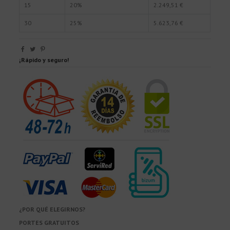
15
20%
2.249,51 €
30
25%
5.623,76 €
¡Rápido y seguro!
¿POR QUÉ ELEGIRNOS?
PORTES GRATUITOS