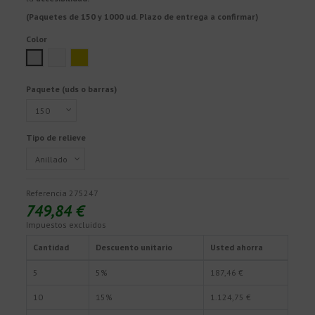
(Paquetes de 150 y 1000 ud. Plazo de entrega a confirmar)
Color
Plata mate
Plata brillo
Latón
Paquete (uds o barras)
Tipo de relieve
Referencia
275247
749,84 €
Impuestos excluidos
Cantidad
Descuento unitario
Usted ahorra
5
5%
187,46 €
10
15%
1.124,75 €