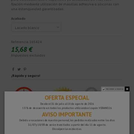
fijación mediante utilización de masillas adhesiva o siliconas con
una estanqueidad garantizadas.
Acabado
Referencia
165424
15,68 €
Impuestos excluidos
¡Rápido y seguro!
No volver a mostrar.
OFERTA ESPECIAL
Desde el 31 de julio al 10 de agosto de 2026
10 % de descuento en todos los productos utilizando el cupón: VERANO26
AVISO IMPORTANTE
Debido a vacaciones de nuestro personal, los pedidos realizados entre los días
31/07 y 10/08 de serán tramitados a partir del día 11 de agosto.
Disculpen las molestias.