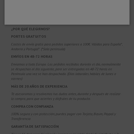
¿POR QUÉ ELEGIRNOS?
PORTES GRATUITOS
Costes de envío gratis para pedidos superiores a 100€. Válidos para España*,
Andorra y Portugal*. (*Solo península)
ENVÍOS EN 48-72 HORAS
Enviamos a toda Europa. Los pedidos recibidos durante el día, normalmente
se despachan al día siguiente, para ser entregados en 48-72 horas en
Península una vez se han despachado. (Días laborales hábiles de lunes a
viernes)
MÁS DE 20 AÑOS DE EXPERIENCIA
Te asesoramos y resolvemos tus dudas antes, durante y después de realizar
la compra, para que aciertes y disfrutes de tu producto.
COMPRA CON CONFIANZA
100% segura y con protección, puedes pagar con Tarjeta, Bizum,
Paypal y
Transferencia.
GARANTÍA DE SATISFACCIÓN