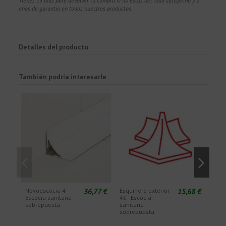
Tienes 15 días para devolver tu compra si no estás del todo satisfecho y 2
años de garantía en todos nuestros productos.
Detalles del producto
También podría interesarle
36,77 €
15,68 €
Novoescocia 4 -
Esquinero exterior
Esqu
Escocia sanitaria
4S - Escocia
4V -
sobrepuesta
sanitaria
esco
sobrepuesta
sob