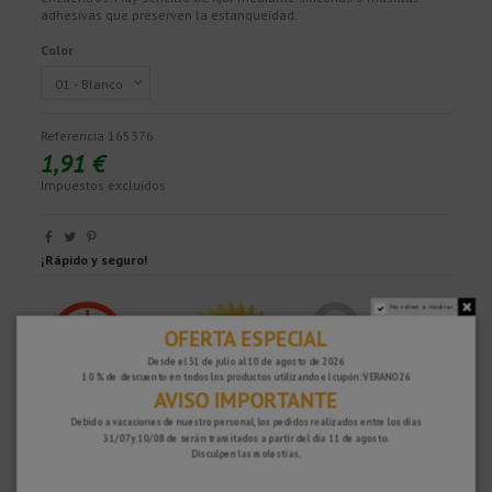
adhesivas que preserven la estanqueidad.
Color
Referencia
165376
1,91 €
Impuestos excluidos
¡Rápido y seguro!
No volver a mostrar.
OFERTA ESPECIAL
Desde el 31 de julio al 10 de agosto de 2026
10 % de descuento en todos los productos utilizando el cupón: VERANO26
AVISO IMPORTANTE
Debido a vacaciones de nuestro personal, los pedidos realizados entre los días
31/07 y 10/08 de serán tramitados a partir del día 11 de agosto.
Disculpen las molestias.