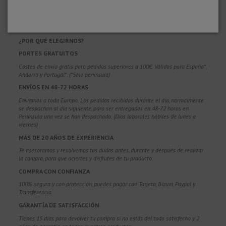
¿POR QUÉ ELEGIRNOS?
PORTES GRATUITOS
Costes de envío gratis para pedidos superiores a 100€. Válidos para España*,
Andorra y Portugal*. (*Solo península)
ENVÍOS EN 48-72 HORAS
Enviamos a toda Europa. Los pedidos recibidos durante el día, normalmente
se despachan al día siguiente, para ser entregados en 48-72 horas en
Península una vez se han despachado. (Días laborales hábiles de lunes a
viernes)
MÁS DE 20 AÑOS DE EXPERIENCIA
Te asesoramos y resolvemos tus dudas antes, durante y después de realizar
la compra, para que aciertes y disfrutes de tu producto.
COMPRA CON CONFIANZA
100% segura y con protección, puedes pagar con Tarjeta, Bizum,
Paypal y
Transferencia.
GARANTÍA DE SATISFACCIÓN
Tienes 15 días para devolver tu compra si no estás del todo satisfecho y 2