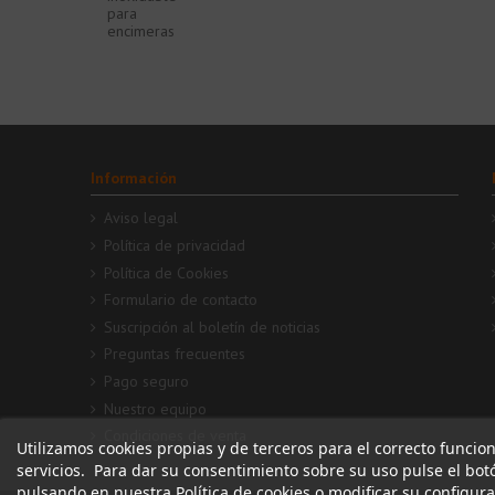
para
encimeras
Información
Aviso legal
Política de privacidad
Política de Cookies
Formulario de contacto
Suscripción al boletín de noticias
Preguntas frecuentes
Pago seguro
Nuestro equipo
Condiciones de venta
Utilizamos cookies propias y de terceros para el correcto funcio
servicios. Para dar su consentimiento sobre su uso pulse el bo
pulsando en nuestra Política de cookies o modificar su configur