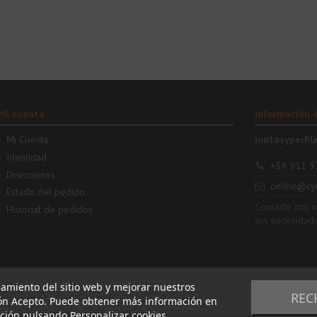
Mi cuenta
Información 
Mi Cuenta
juntasyperfil
Identidad
+34 911 9
Direcciones
online@cy
Estado del pedido
Contacte con 
Historial de pedidos
sus necesidad
namiento del sitio web y mejorar nuestros
REC
tón Acepto. Puede obtener más información en
ación pulsando Personalizar cookies.