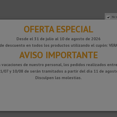
No v
OFERTA ESPECIAL
Desde el 31 de julio al 10 de agosto de 2026
de descuento en todos los productos utilizando el cupón: VE
AVISO IMPORTANTE
 vacaciones de nuestro personal, los pedidos realizados entre
1/07 y 10/08 de serán tramitados a partir del día 11 de agost
ncimeras de cocina, estantes y peldaños de escaleras con recubrimientos 
Disculpen las molestias.
 por agresiones mecánicas. Apto para su aplicación en áreas privadas o zon
ptima protección del peldaño, así como una buena visibilidad y un alto ni
es acabados: