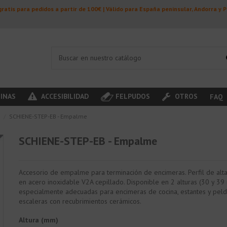
ratis para pedidos a partir de 100€ | Válido para España peninsular, Andorra y 
INAS
ACCESIBILIDAD
FELPUDOS
OTROS
FAQ
s
SCHIENE-STEP-EB - Empalme
SCHIENE-STEP-EB - Empalme
Accesorio de empalme para terminación de encimeras. Perfil de alta
en acero inoxidable V2A cepillado. Disponible en 2 alturas (30 y 3
especialmente adecuadas para encimeras de cocina, estantes y pel
escaleras con recubrimientos cerámicos.
Altura (mm)