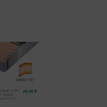
16,46 €
CHIENE-STEP-
B - Ángulo
nterno 135º