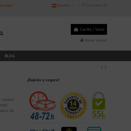
Portugal.
Español
Favoritos (
0
)
Carrito
/
Vacío
Iniciar sesión
BLOG
¡Rápido y seguro!
 calidad
9 mm)
daños de