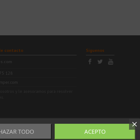
de contacto
Síguenos
es.com
75 128
mper.com
nosotros y le asesoramos para resolver
es.
HAZAR TODO
ACEPTO