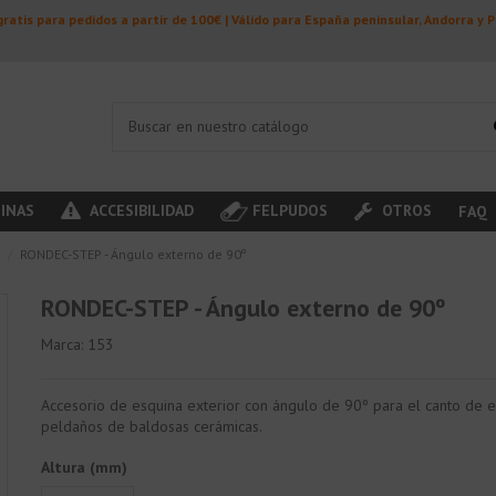
ratis para pedidos a partir de 100€ | Válido para España peninsular, Andorra y 
INAS
ACCESIBILIDAD
FELPUDOS
OTROS
FAQ
s
RONDEC-STEP - Ángulo externo de 90º
RONDEC-STEP - Ángulo externo de 90º
Marca:
153
Accesorio de esquina exterior con ángulo de 90º para el canto de 
peldaños de baldosas cerámicas.
Altura (mm)