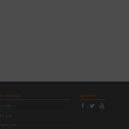
de contacto
Síguenos
es.com
75 128
mper.com