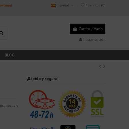
Portugal.
Español
Favoritos (
0
)
Carrito
/
Vacío
Iniciar sesión
BLOG
¡Rápido y seguro!
encimeras y