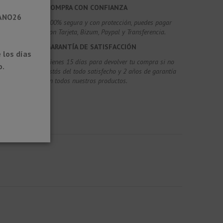
COMPRA CON CONFIANZA
RANO26
100% segura y con protección, puedes pagar
con Tarjeta, Bizum,
Paypal y Transferencia.
GARANTÍA DE SATISFACCIÓN
 los días
Tienes 15 días para devolver tu compra si no
o.
estás del todo satisfecho y 2 años de garantía
en todos nuestros productos.