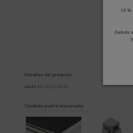
10 % 
Debido a
3
Detalles del producto
ean13
4011832124235
También podría interesarle