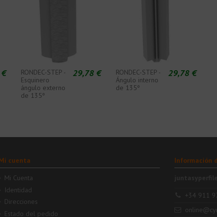
 €
29,78 €
29,78 €
RONDEC-STEP -
RONDEC-STEP -
Esquinero
Ángulo interno
ángulo externo
de 135º
de 135º
Mi cuenta
Información 
Mi Cuenta
juntasyperfil
Identidad
+34 911 9
Direcciones
online@cy
Estado del pedido