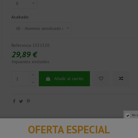
Acabado
Referencia
1531320
29,89 €
Impuestos excluidos
Añadir al carrito
No v
OFERTA ESPECIAL