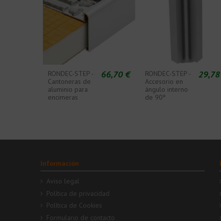
66,70 €
29,78
RONDEC-STEP -
RONDEC-STEP -
Cantoneras de
Accesorio en
aluminio para
ángulo interno
encimeras
de 90º
Información
Aviso legal
Política de privacidad
Política de Cookies
Formulario de contacto