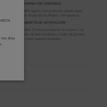
COMPRA CON CONFIANZA
100% segura y con protección, puedes pagar
con Tarjeta, Bizum,
Paypal y Transferencia.
RANO26
GARANTÍA DE SATISFACCIÓN
Tienes 15 días para devolver tu compra si no
estás del todo satisfecho y 2 años de garantía
 los días
en todos nuestros productos.
o.
inas y escaleras.