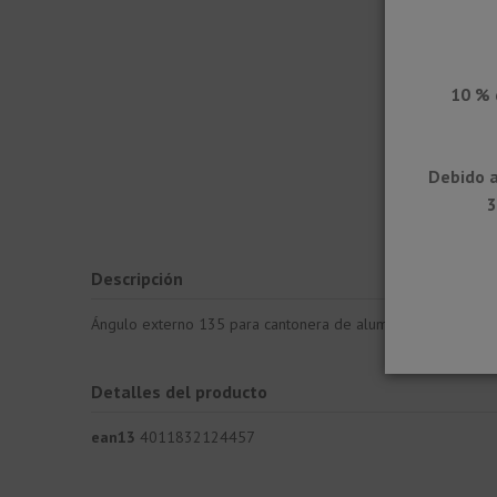
10 % 
Debido a
3
Descripción
Ángulo externo 135 para cantonera de alumino RONDEC-STEP.
Detalles del producto
ean13
4011832124457