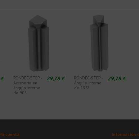
 €
29,78 €
29,78 €
RONDEC-STEP -
RONDEC-STEP -
Accesorio en
Ángulo interno
ángulo interno
de 135º
de 90º
Mi cuenta
Información 