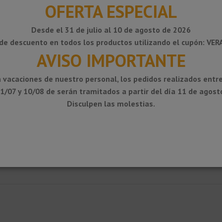
OFERTA ESPECIAL
Desde el 31 de julio al 10 de agosto de 2026
de descuento en todos los productos utilizando el cupón: VE
AVISO IMPORTANTE
 vacaciones de nuestro personal, los pedidos realizados entre
1/07 y 10/08 de serán tramitados a partir del día 11 de agost
Disculpen las molestias.
 Perfil guardavivo de encimeras y peldaños de baldosas cerámicas. en coc