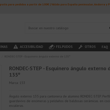
ratis para pedidos a partir de 100€ | Válido para España peninsular, Andorra y 
INAS
ACCESIBILIDAD
FELPUDOS
OTROS
FAQ
s
RONDEC-STEP - Esquinero ángulo externo de 135º
RONDEC-STEP - Esquinero ángulo externo 
135º
Marca:
153
Ángulo externo 135 para cantonera de alumino RONDEC-STEP. Perfi
guardavivo de encimeras y peldaños de baldosas cerámicas. en coci
escaleras.