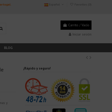
Portugal.
Español
Favoritos (
0
)
Carrito
/
Vacío
Iniciar sesión
BLOG
de
¡Rápido y seguro!
l
nas y