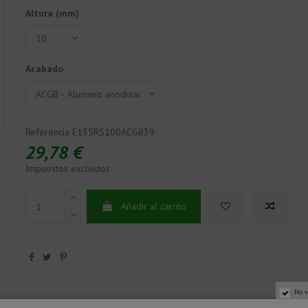
Altura (mm)
Acabado
Referencia
E135RS100ACGB39
29,78 €
Impuestos excluidos
Añadir al carrito
No v