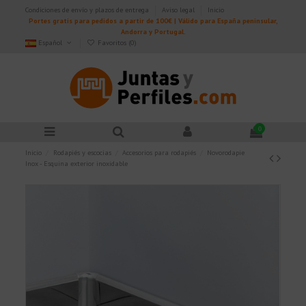
Condiciones de envío y plazos de entrega
Aviso legal
Inicio
Portes gratis para pedidos a partir de 100€ | Válido para España peninsular,
Andorra y Portugal.
Español
Favoritos (
0
)
0
Inicio
Rodapiés y escocias
Accesorios para rodapiés
Novorodapie
Inox - Esquina exterior inoxidable