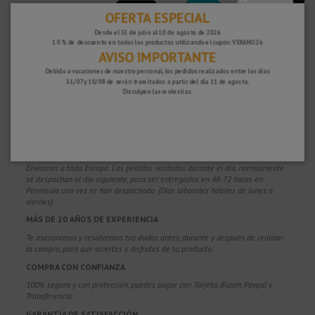
OFERTA ESPECIAL
Desde el 31 de julio al 10 de agosto de 2026
10 % de descuento en todos los productos utilizando el cupón: VERANO26
AVISO IMPORTANTE
Debido a vacaciones de nuestro personal, los pedidos realizados entre los días
31/07 y 10/08 de serán tramitados a partir del día 11 de agosto.
¿POR QUÉ ELEGIRNOS?
Disculpen las molestias.
PORTES GRATUITOS
Costes de envío gratis para pedidos superiores a 100€. Válidos para España*,
Andorra y Portugal*. (*Solo península)
ENVÍOS EN 48-72 HORAS
Enviamos a toda Europa. Los pedidos recibidos durante el día, normalmente
se despachan al día siguiente, para ser entregados en 48-72 horas en
Península una vez se han despachado. (Días laborales hábiles de lunes a
viernes)
MÁS DE 20 AÑOS DE EXPERIENCIA
Te asesoramos y resolvemos tus dudas antes, durante y después de realizar
la compra, para que aciertes y disfrutes de tu producto.
COMPRA CON CONFIANZA
100% segura y con protección, puedes pagar con Tarjeta, Bizum,
Paypal y
Transferencia.
GARANTÍA DE SATISFACCIÓN