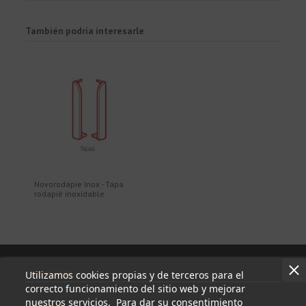
También podría interesarle
Novorodapie Inox - Tapa
rodapié inoxidable
Información
Utilizamos cookies propias y de terceros para el
correcto funcionamiento del sitio web y mejorar
nuestros servicios. Para dar su consentimiento
Mi cuenta