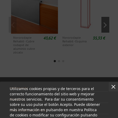
43,62 €
35,33 €
Novorodapie
Novorodapie
Nov
Rehabit - Cubre
Rehabit - Esquina
Reha
rodapié de
exterior
inte
aluminio cubre
zócalo
Información
Utilizamos cookies propias y de terceros para el
correcto funcionamiento del sitio web y mejorar
nuestros servicios. Para dar su consentimiento
Mi cuenta
sobre su uso pulse el botón Acepto. Puede obtener
más información en pulsando en nuestra Política
Información de contacto
de cookies o modificar su configuración pulsando