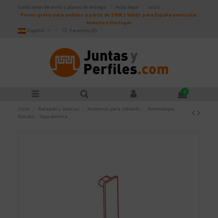
Condiciones de envío y plazos de entrega
Aviso legal
Inicio
Portes gratis para pedidos a partir de 100€ | Válido para España peninsular,
Andorra y Portugal.
Español
Favoritos (
0
)
0
Inicio
Rodapiés y escocias
Accesorios para rodapiés
Novorodapie
Rehabit - Tapa derecha