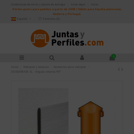
Condiciones de envío y plazos de entrega
Aviso legal
Inicio
Portes gratis para pedidos a partir de 100€ | Válido para España peninsular,
Andorra y Portugal.
Español
Favoritos (
0
)
0
Inicio
Rodapiés y escocias
Accesorios para rodapiés
DESIGNBASE-SL - Ángulo interno 90º