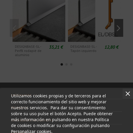
35,21 €
12,80 €
DESIGNBASE-SL -
DESIGNBASE-SL -
DESI
Perfil rodapié de
Tapón izquierdo
Tap
aluminio
Información
Utilizamos cookies propias y de terceros para el
correcto funcionamiento del sitio web y mejorar
nuestros servicios. Para dar su consentimiento
Mi cuenta
sobre su uso pulse el botón Acepto. Puede obtener
más información en pulsando en nuestra Política
Información de contacto
de cookies o modificar su configuración pulsando
Personalizar cookies.
Síguenos