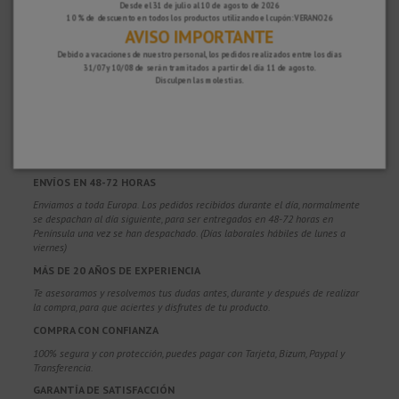
Desde el 31 de julio al 10 de agosto de 2026
10 % de descuento en todos los productos utilizando el cupón: VERANO26
AVISO IMPORTANTE
Debido a vacaciones de nuestro personal, los pedidos realizados entre los días
31/07 y 10/08 de serán tramitados a partir del día 11 de agosto.
Disculpen las molestias.
¿POR QUÉ ELEGIRNOS?
PORTES GRATUITOS
Costes de envío gratis para pedidos superiores a 100€. Válidos para España*,
Andorra y Portugal*. (*Solo península)
ENVÍOS EN 48-72 HORAS
Enviamos a toda Europa. Los pedidos recibidos durante el día, normalmente
se despachan al día siguiente, para ser entregados en 48-72 horas en
Península una vez se han despachado. (Días laborales hábiles de lunes a
viernes)
MÁS DE 20 AÑOS DE EXPERIENCIA
Te asesoramos y resolvemos tus dudas antes, durante y después de realizar
la compra, para que aciertes y disfrutes de tu producto.
COMPRA CON CONFIANZA
100% segura y con protección, puedes pagar con Tarjeta, Bizum,
Paypal y
Transferencia.
GARANTÍA DE SATISFACCIÓN