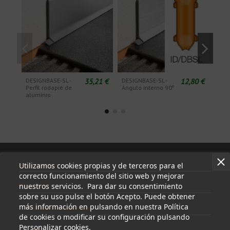
35,21 €
12,80 €
DESIGNBASE-SL -
DESIGNBASE-SL -
DESI
Perfil rodapié de
Ángulo interno 90º
Tap
aluminio
Información
Utilizamos cookies propias y de terceros para el
correcto funcionamiento del sitio web y mejorar
nuestros servicios. Para dar su consentimiento
Mi cuenta
sobre su uso pulse el botón Acepto. Puede obtener
más información en pulsando en nuestra Política
Información de contacto
de cookies o modificar su configuración pulsando
Personalizar cookies.
Síguenos