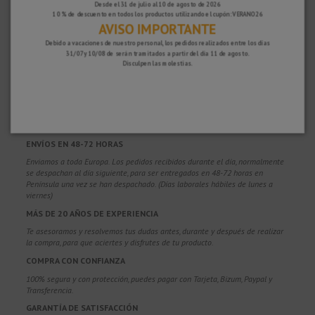
Desde el 31 de julio al 10 de agosto de 2026
10 % de descuento en todos los productos utilizando el cupón: VERANO26
AVISO IMPORTANTE
Debido a vacaciones de nuestro personal, los pedidos realizados entre los días
31/07 y 10/08 de serán tramitados a partir del día 11 de agosto.
Disculpen las molestias.
¿POR QUÉ ELEGIRNOS?
PORTES GRATUITOS
Costes de envío gratis para pedidos superiores a 100€. Válidos para España*,
Andorra y Portugal*. (*Solo península)
ENVÍOS EN 48-72 HORAS
Enviamos a toda Europa. Los pedidos recibidos durante el día, normalmente
se despachan al día siguiente, para ser entregados en 48-72 horas en
Península una vez se han despachado. (Días laborales hábiles de lunes a
viernes)
MÁS DE 20 AÑOS DE EXPERIENCIA
Te asesoramos y resolvemos tus dudas antes, durante y después de realizar
la compra, para que aciertes y disfrutes de tu producto.
COMPRA CON CONFIANZA
100% segura y con protección, puedes pagar con Tarjeta, Bizum,
Paypal y
Transferencia.
GARANTÍA DE SATISFACCIÓN