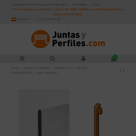
Condiciones de envío y plazos de entrega
Aviso legal
Inicio
Portes gratis para pedidos a partir de 100€ | Válido para España peninsular,
Andorra y Portugal.
Español
Favoritos (
0
)
0
Inicio
Rodapiés y escocias
Accesorios para rodapiés
DESIGNBASE-SL - Tapón izquierdo