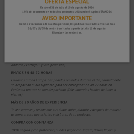
OFERTA ESPECIAL
Desde el 31 de julio al 10 de agosto de 2026
10 % de descuento en todos los productos utilizando el cupón: VERANO26
AVISO IMPORTANTE
Debido a vacaciones de nuestro personal, los pedidos realizados entre los días
31/07 y 10/08 de serán tramitados a partir del día 11 de agosto.
Disculpen las molestias.
¿POR QUÉ ELEGIRNOS?
PORTES GRATUITOS
Costes de envío gratis para pedidos superiores a 100€. Válidos para España*,
Andorra y Portugal*. (*Solo península)
ENVÍOS EN 48-72 HORAS
Enviamos a toda Europa. Los pedidos recibidos durante el día, normalmente
se despachan al día siguiente, para ser entregados en 48-72 horas en
Península una vez se han despachado. (Días laborales hábiles de lunes a
viernes)
MÁS DE 20 AÑOS DE EXPERIENCIA
Te asesoramos y resolvemos tus dudas antes, durante y después de realizar
la compra, para que aciertes y disfrutes de tu producto.
COMPRA CON CONFIANZA
100% segura y con protección, puedes pagar con Tarjeta, Bizum,
Paypal y