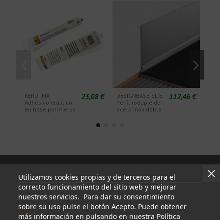
23,08 €
112,46 €
KERDI-FIX -
DESIGNBASE-SL-E -
DESI
Adhesivo elástico
Perfil rodapié de
Ángu
en base polímeros
acero inoxidable
para
Información
Utilizamos cookies propias y de terceros para el
correcto funcionamiento del sitio web y mejorar
nuestros servicios. Para dar su consentimiento
Mi cuenta
sobre su uso pulse el botón Acepto. Puede obtener
más información en pulsando en nuestra Política
Información de contacto