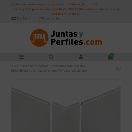
Condiciones de envío y plazos de entrega
Aviso legal
Inicio
Portes gratis para pedidos a partir de 100€ | Válido para España peninsular,
Andorra y Portugal.
Español
Favoritos (
0
)
0
Inicio
Rodapiés y escocias
Accesorios para rodapiés
DESIGNBASE-SL-E - Ángulo externo 90º para rodapie inox