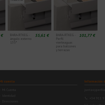
 €
55,61 €
101,77 €
BARA-RTKEG -
BARA-RTKEG -
ángulo externo
Perfil
135°
vierteaguas
para balcones
y terrazas
Mi cuenta
Información 
Mi Cuenta
juntasyperfil
Identidad
+34 911 9
Direcciones