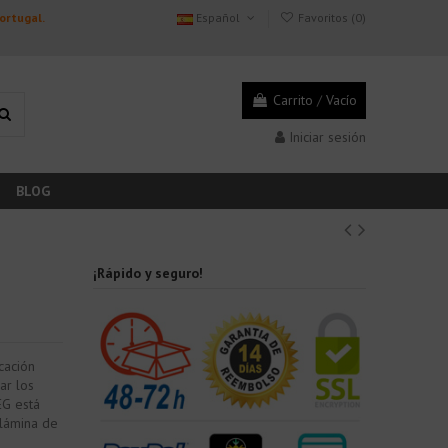
Portugal.
Español
Favoritos (
0
)
Carrito
/
Vacío
Iniciar sesión
BLOG
¡Rápido y seguro!
cación
ar los
EG está
 lámina de