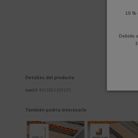
10 % 
Debido a
3
Detalles del producto
ean13
4011832105135
También podría interesarle