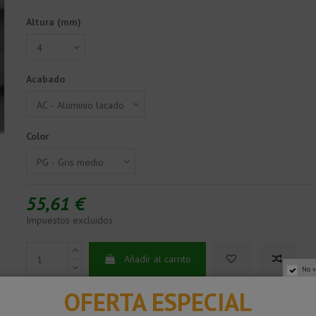
Altura (mm)
Acabado
Color
55,61 €
Impuestos excluidos
Añadir al carrito
No v
OFERTA ESPECIAL