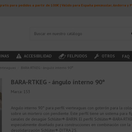
ratis para pedidos a partir de 100€ | Válido para España peninsular, Andorra y 
INAS
ACCESIBILIDAD
FELPUDOS
OTROS
FAQ
ierteaguas
BARA-RTKEG - ángulo interno 90°
BARA-RTKEG - ángulo interno 90°
Marca:
153
Angulo interno 90° para perfil vierteaguas con goterón para la colo
sobre un mortero con pendiente. Este perfil tiene un sistema para fij
canales de desagüe Schlüter®-BARIN. El perfil Schlüter®-BARA-RTK
especialmente diseñado para construcciones en combinación con la
desolidarización Schlüter®-DITRA 25.