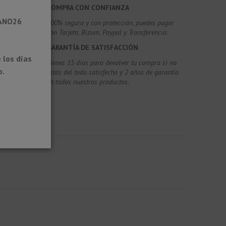
COMPRA CON CONFIANZA
RANO26
100% segura y con protección, puedes pagar
con Tarjeta, Bizum,
Paypal y Transferencia.
GARANTÍA DE SATISFACCIÓN
 los días
Tienes 15 días para devolver tu compra si no
o.
estás del todo satisfecho y 2 años de garantía
en todos nuestros productos.