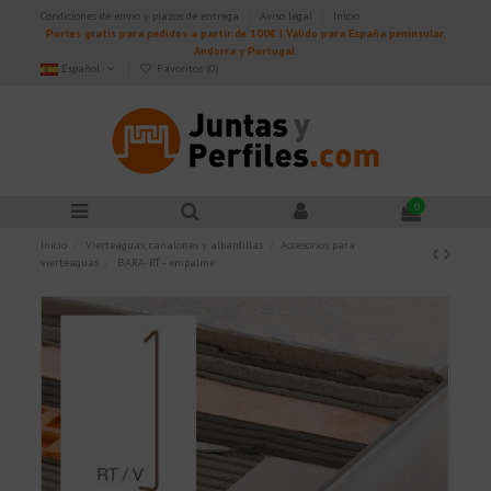
Condiciones de envío y plazos de entrega
Aviso legal
Inicio
Portes gratis para pedidos a partir de 100€ | Válido para España peninsular,
Andorra y Portugal.
Español
Favoritos (
0
)
0
Inicio
Vierteaguas, canalones y albardillas
Accesorios para
vierteaguas
BARA-RT - empalme