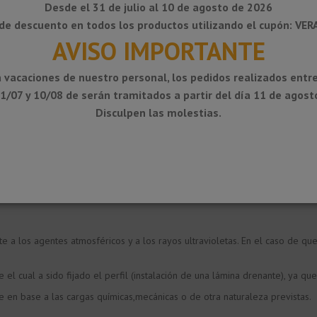
Desde el 31 de julio al 10 de agosto de 2026
de descuento en todos los productos utilizando el cupón: VE
AVISO IMPORTANTE
o. Para la realización de ángulos internos y externos existen piezas espe
 piezas de empalme.
 de mortero hasta la altura, en la cual se colocará la estructura (rejilla 
 vacaciones de nuestro personal, los pedidos realizados entre
1/07 y 10/08 de serán tramitados a partir del día 11 de agost
ealizará el recrecido de mortero a una altura apropiada y nivelada, utiliza
n e impermeabilización Schlüter®- DITRA 25 será necesario nivelar 3 mm po
Disculpen las molestias.
á instalar la lámina drenante Schlüter®-TROBA-PLUS. El goteron del perfil
ntal de la pared.
acado.
e a los agentes atmosféricos y a los rayos ultravioletas. En el caso de que
l cual a sido fijado el perfil (instalación de una lámina drenante), ya qu
se en base a las cargas químicas,mecánicas o de otra naturaleza previstas.