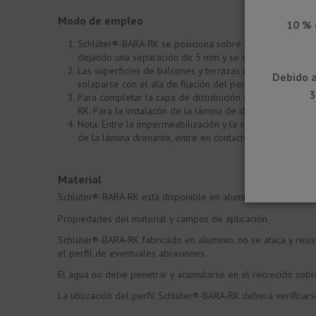
Modo de empleo
10 % 
Schlüter®-BARA-RK se posiciona sobre el borde del solad
dejando una separación de 5 mm y se cubrirán con las
Las superficies de balcones y terrazas deberá rellenarse
Debido a
solaparse con el ala de fijación del perfil.
3
Para completar la capa de distribución de la carga, se r
RK. Para la instalacón de la lámina de desolidarizació
Nota: Entre la impermeabilización y la solera se deber
de la lámina drenante, entre en contacto con el área fro
Material
Schlüter®-BARA-RK está disponible en aluminio cromado y l
Propiedades del material y campos de aplicación
Schlüter®-BARA-RK fabricado en aluminio, no se ataca y resist
el perfil de eventuales abrasiones.
El agua no debe penetrar y acumularse en el recrecido sobre e
La utilización del perfil Schlüter®-BARA-RK deberá verificar