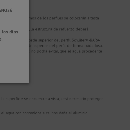
RANO26
ciales. Los extremos de los perfiles se colocarán a testa
AKS). De este modo, la estructura de refuerzo deberá
 los días
o.
ndo para ello el borde superior del perfil Schlüter®-BARA-
r debajo del borde superior del perfil de forma cuidadosa.
 Schlüter®-BARA-RK no podrá evitar, que el agua procedente
 la superficie se encuentre a vista, será necesario proteger
e el agua con contenidos alcalinos daña el aluminio.