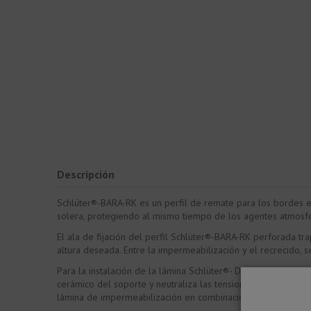
Descripción
Schlüter®-BARA-RK es un perfil de remate para los bordes ex
solera, protegiendo al mismo tiempo de los agentes atmosfér
El ala de fijación del perfil Schlüter®-BARA-RK perforada tr
altura deseada. Entre la impermeabilización y el recrecido
Para la instalación de la lámina Schlüter®- DITRA 25 será ne
cerámico del soporte y neutraliza las tensiones internas, 
lámina de impermeabilización en combinación con revestimi