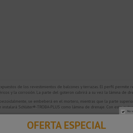
puestos de los revestimientos de balcones y terrazas. El perfil permite re
icos y la corrosión. La parte del goteron cubrirá a su vez la lámina de d
apezoidalmente, se embeberá en el mortero, mientras que la parte superior 
, se instalará Schlüter®-TROBA-PLUS como lámina de drenaje. Con esto evit
No v
cesario realizar la solera 3 mm por debajo de la altura del canto del perf
OFERTA ESPECIAL
sobre todo provocadas por los cambios de temperatura. En la imagen se p
ento cerámico.