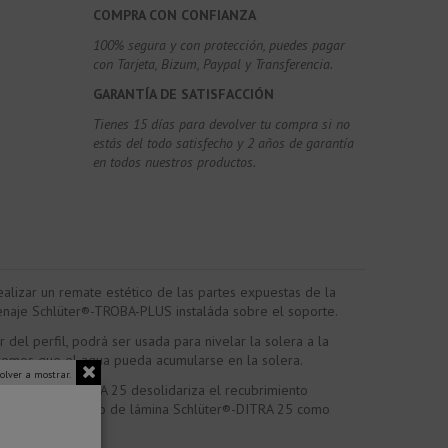
COMPRA CON CONFIANZA
100% segura y con protección, puedes pagar
con Tarjeta, Bizum,
Paypal y Transferencia.
GARANTÍA DE SATISFACCIÓN
Tienes 15 días para devolver tu compra si no
estás del todo satisfecho y 2 años de garantía
en todos nuestros productos.
alizar un remate estético de las partes expuestas de la
renaje Schlüter®-TROBA-PLUS instaláda sobre el soporte.
del perfil, podrá ser usada para nivelar la solera a la
aremos que el agua pueda acumularse en la solera.
olver a mostrar.
il. Schlüter®-DITRA 25 desolidariza el recubrimiento
uede ver un ejemplo de lámina Schlüter®-DITRA 25 como