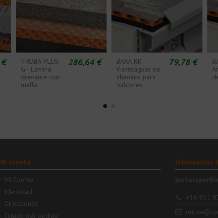
 €
286,64 €
79,78 €
TROBA-PLUS-
BARA-RK -
B
G - Lámina
Vierteaguas de
Á
drenante con
aluminio para
d
malla
balcones
Mi cuenta
Información 
Mi Cuenta
juntasyperfil
Identidad
+34 911 9
Direcciones
online@cy
Estado del pedido