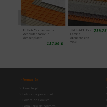
216,73
DITRA-25 - Lámina de
TROBA-PLUS -
desolidarización o
Lámina
desacoplante
drenante con
velo
112,56 €
Información
Aviso legal
Política de privacidad
Política de Cookies
Formulario de contacto