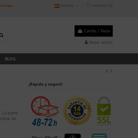
Portugal.
Español
Favoritos (
0
)
Carrito
/
Vacío
Iniciar sesión
BLOG
¡Rápido y seguro!
. La parte
rficie de