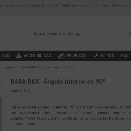
ratis para pedidos a partir de 100€ | Válido para España peninsular, Andorra y 
INAS
ACCESIBILIDAD
FELPUDOS
OTROS
FAQ
ierteaguas
BARA-RKK - Ángulo interno de 90°
BARA-RKK - Ángulo interno de 90°
Marca:
153
Pieza especial en ángulo interno 90° para perfil de vierteaguas BA
apto para construcciones en combinación con la lámina de impermea
Schlüter®-DITRA 25. El perfil protege los cantos de las baldosas y 
remate limpio.