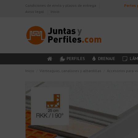
Condiciones de envío y plazos de entrega
Portes g
Aviso legal
Inicio
PERFILES
DRENAJE
LÁM
Inicio
Vierteaguas, canalones y albardillas
Accesorios para v