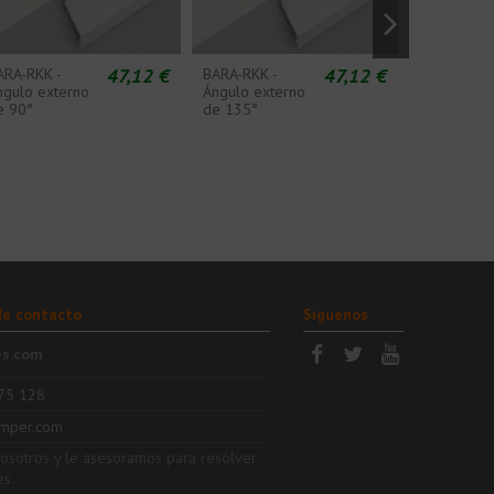
47,12 €
47,12 €
ARA-RKK -
BARA-RKK -
BARA-RKK -
ngulo externo
Ángulo externo
especial d
e 90°
de 135°
empalme
de contacto
Síguenos
es.com
75 128
mper.com
nosotros y le asesoramos para resolver
es.