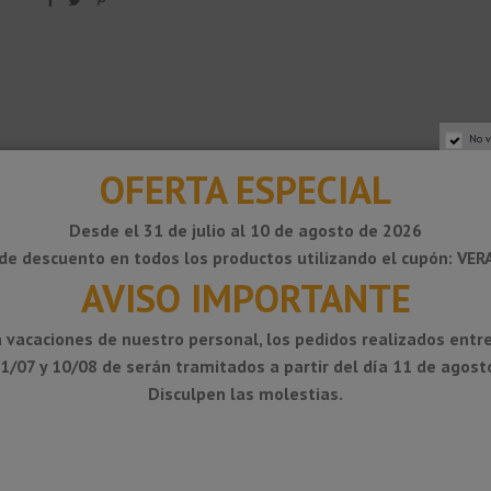
No v
OFERTA ESPECIAL
Desde el 31 de julio al 10 de agosto de 2026
de descuento en todos los productos utilizando el cupón: VE
AVISO IMPORTANTE
para el perfil Schlüter®-BARA-RKK. Vierteaguas en forma de T con goterón
 vacaciones de nuestro personal, los pedidos realizados entre
lidarización DITRA 25. Muy útil en caso de necesitar proteger los cantos d
1/07 y 10/08 de serán tramitados a partir del día 11 de agost
r®-KERDI. La unión, se realizará solopando las distintas láminas y sellá
Disculpen las molestias.
 necesario seguir las instrucciones del fabricante. El perfil vierteaguas 