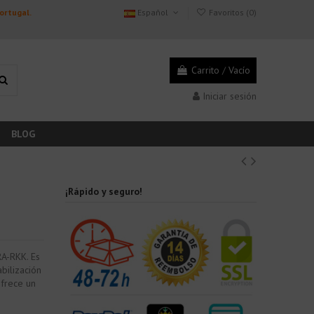
Portugal.
Español
Favoritos (
0
)
Carrito
/
Vacío
Iniciar sesión
BLOG
¡Rápido y seguro!
RA-RKK. Es
bilización
ofrece un