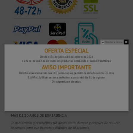
No volver a mostrar.
OFERTA ESPECIAL
Desde el 31 de julio al 10 de agosto de 2026
¿POR QUÉ ELEGIRNOS?
10 % de descuento en todos los productos utilizando el cupón: VERANO26
AVISO IMPORTANTE
PORTES GRATUITOS
Costes de envío gratis para pedidos superiores a 100€. Válidos para España*,
Debido a vacaciones de nuestro personal, los pedidos realizados entre los días
31/07 y 10/08 de serán tramitados a partir del día 11 de agosto.
Andorra y Portugal*. (*Solo península)
Disculpen las molestias.
ENVÍOS EN 48-72 HORAS
Enviamos a toda Europa. Los pedidos recibidos durante el día, normalmente
se despachan al día siguiente, para ser entregados en 48-72 horas en
Península una vez se han despachado. (Días laborales hábiles de lunes a
viernes)
MÁS DE 20 AÑOS DE EXPERIENCIA
Te asesoramos y resolvemos tus dudas antes, durante y después de realizar
la compra, para que aciertes y disfrutes de tu producto.