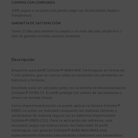
COMPRA CON CONFIANZA
100% segura y con protección, puedes pagar con Tarjeta, Bizum,
Paypal y
Transferencia.
GARANTÍA DE SATISFACCIÓN
Tienes 15 días para devolver tu compra si no estás del todo satisfecho y 2
años de garantía en todos nuestros productos.
Descripción
Empalme para perfil Schlüter®-BARA-RKK. Vierteaguas en forma de
T con goterón, que se coloca sobre un recrecido con pendiente, en
balcones y terrazas.
Diseñado para ser utilizado junto con la lámina de desolidarización
Schlüter®-DITRA 25. El perfil protege los cantos de las baldosas y
ofrece un remate limpio.
Como impermeabilización se puede aplicar la lámina Schlüter®-
KERDI. La unión, se realizará solopando las distintas láminas y
sellándolas de manera segura con el adhesivo impermeable
Schlüter®-KERDI-COLL. Para la aplicación del adhesivo, será
necesario seguir las instrucciones del fabricante. El perfil
vierteaguas con goterón Schlüter®-BARA-RKK/-RKKE está
especialmente indicado para terrazas y balcones con barandillas.