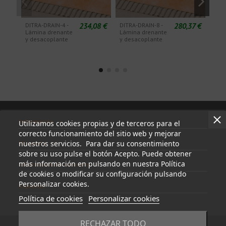
234,08 €
280,37 €
DITRA-DRAIN-4 -
DITRA-DRAIN-8 -
KERD
Lámina drenante
Lámina drenante
imp
y desacoplante
y desacoplante
poli
Información
Utilizamos cookies propias y de terceros para el
correcto funcionamiento del sitio web y mejorar
nuestros servicios. Para dar su consentimiento
Mi cuenta
sobre su uso pulse el botón Acepto. Puede obtener
más información en pulsando en nuestra Política
Información de contacto
de cookies o modificar su configuración pulsando
Personalizar cookies.
Síguenos
Política de cookies
Personalizar cookies
RECHAZAR TODO