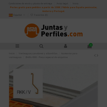
Condiciones de envío y plazos de entrega
Aviso legal
Inicio
Portes gratis para pedidos a partir de 100€ | Válido para España peninsular,
Andorra y Portugal.
Español
Favoritos (
0
)
0
Inicio
Vierteaguas, canalones y albardillas
Accesorios para
vierteaguas
BARA-RKK - Pieza especial de empalme