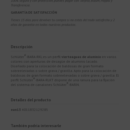
100% segura y con protección, puedes pagar con Tarjeta, Bizum,
Paypal y
Transferencia.
GARANTÍA DE SATISFACCIÓN
Tienes 15 días para devolver tu compra si no estás del todo satisfecho y 2
años de garantía en todos nuestros productos.
Descripción
®
Schlüter
-BARA-RKL es un perfil
vierteaguas de aluminio
en varios
colores con aperturas de desagüe de aluminio lacado.
Diseñado para la colocación de baldosas de gran formato
sobreelevadas o sobre grava / gravilla. Apto para la colocación de
baldosas de gran formato sobreelevadas o sobre grava / gravilla. El
®
perfil Schlüter
-BARA-RLKT dispone de una ranura para la ﬁjación
®
del sistema de canalones Schlüter
-BARIN.
Detalles del producto
ean13
4011832129285
También podría interesarle