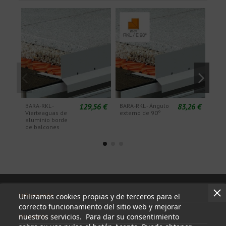
129,56 €
83,26 €
BARA-RKL -
BARA-RKL - Ángulo
BARA
Vierteaguas de
externo de 90°
exte
aluminio borde
de balcones
Información
Utilizamos cookies propias y de terceros para el
correcto funcionamiento del sitio web y mejorar
nuestros servicios. Para dar su consentimiento
Mi cuenta