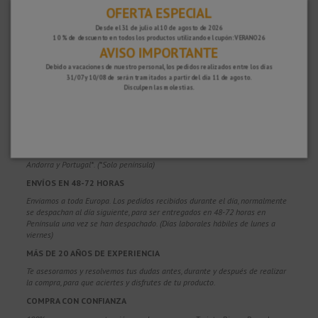
OFERTA ESPECIAL
Desde el 31 de julio al 10 de agosto de 2026
10 % de descuento en todos los productos utilizando el cupón: VERANO26
AVISO IMPORTANTE
Debido a vacaciones de nuestro personal, los pedidos realizados entre los días
31/07 y 10/08 de serán tramitados a partir del día 11 de agosto.
Disculpen las molestias.
¿POR QUÉ ELEGIRNOS?
PORTES GRATUITOS
Costes de envío gratis para pedidos superiores a 100€. Válidos para España*,
Andorra y Portugal*. (*Solo península)
ENVÍOS EN 48-72 HORAS
Enviamos a toda Europa. Los pedidos recibidos durante el día, normalmente
se despachan al día siguiente, para ser entregados en 48-72 horas en
Península una vez se han despachado. (Días laborales hábiles de lunes a
viernes)
MÁS DE 20 AÑOS DE EXPERIENCIA
Te asesoramos y resolvemos tus dudas antes, durante y después de realizar
la compra, para que aciertes y disfrutes de tu producto.
COMPRA CON CONFIANZA