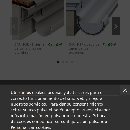
91,10 €
31,69 €
BARIN-SR - Sistema
BARIN-SR - Juego de
BARI
de canalones de
tapas de los
áng
aluminio
extremos
90°
Información
Utilizamos cookies propias y de terceros para el
correcto funcionamiento del sitio web y mejorar
nuestros servicios. Para dar su consentimiento
Mi cuenta
sobre su uso pulse el botón Acepto. Puede obtener
más información en pulsando en nuestra Política
Información de contacto
de cookies o modificar su configuración pulsando
Personalizar cookies.
Síguenos