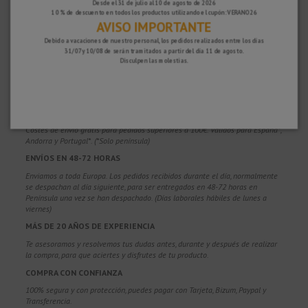
Desde el 31 de julio al 10 de agosto de 2026
10 % de descuento en todos los productos utilizando el cupón: VERANO26
AVISO IMPORTANTE
Debido a vacaciones de nuestro personal, los pedidos realizados entre los días
31/07 y 10/08 de serán tramitados a partir del día 11 de agosto.
Disculpen las molestias.
¿POR QUÉ ELEGIRNOS?
PORTES GRATUITOS
Costes de envío gratis para pedidos superiores a 100€. Válidos para España*,
Andorra y Portugal*. (*Solo península)
ENVÍOS EN 48-72 HORAS
Enviamos a toda Europa. Los pedidos recibidos durante el día, normalmente
se despachan al día siguiente, para ser entregados en 48-72 horas en
Península una vez se han despachado. (Días laborales hábiles de lunes a
viernes)
MÁS DE 20 AÑOS DE EXPERIENCIA
Te asesoramos y resolvemos tus dudas antes, durante y después de realizar
la compra, para que aciertes y disfrutes de tu producto.
COMPRA CON CONFIANZA
100% segura y con protección, puedes pagar con Tarjeta, Bizum,
Paypal y
Transferencia.