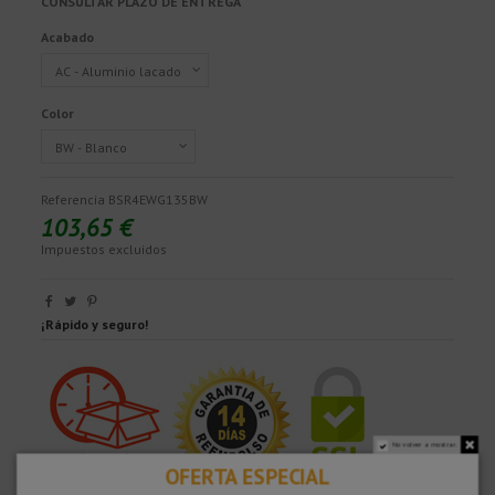
CONSULTAR PLAZO DE ENTREGA
Acabado
Color
Referencia
BSR4EWG135BW
103,65 €
Impuestos excluidos
¡Rápido y seguro!
No volver a mostrar.
OFERTA ESPECIAL