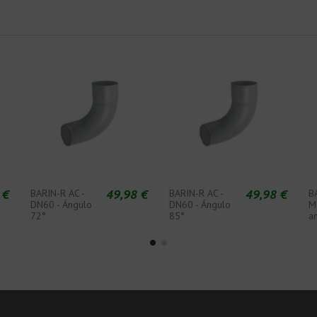
 €
49,98 €
49,98 €
BARIN-R AC -
BARIN-R AC -
B
DN60 - Ángulo
DN60 - Ángulo
M
72°
85°
an