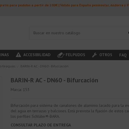
ratis para pedidos a partir de 100€ | Válido para España peninsular, Andorra y 
INAS
ACCESIBILIDAD
FELPUDOS
OTROS
FAQ
ierteaguas
BARIN-R AC - DN60 - Bifurcación
BARIN-R AC - DN60 - Bifurcación
Marca:
153
Bifurcación para sistema de canalones de aluminio lacado para la e
del agua en terrazas y balcones. Está prevista la fijación de estos c
los perfiles Schlüter®-BARA.
CONSULTAR PLAZO DE ENTREGA