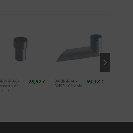
28,92 €
94,18 €
ARIN-R AC -
BARIN-R AC -
BARIN-R AC
anguito de
DN50 - Gárgola
DN60 - Jue
claje
de abraza