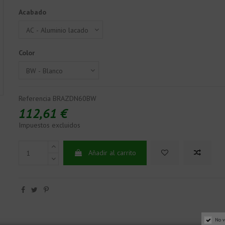
Acabado
Color
Referencia
BRAZDN60BW
112,61 €
Impuestos excluidos
Añadir al carrito
No v