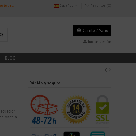
Portugal.
Español
Favoritos (
0
)
Carrito
/
Vacío
Iniciar sesión
BLOG
¡Rápido y seguro!
vacuación
analones a