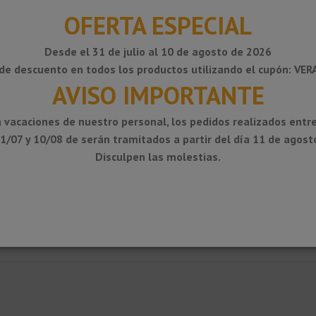
OFERTA ESPECIAL
Desde el 31 de julio al 10 de agosto de 2026
de descuento en todos los productos utilizando el cupón: VE
AVISO IMPORTANTE
 vacaciones de nuestro personal, los pedidos realizados entre
1/07 y 10/08 de serán tramitados a partir del día 11 de agost
Disculpen las molestias.
a la evacuación del agua en terrazas y balcones. Está prevista la fijación 