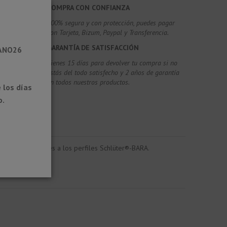
COMPRA CON CONFIANZA
100% segura y con protección, puedes pagar
con Tarjeta, Bizum,
Paypal y Transferencia.
GARANTÍA DE SATISFACCIÓN
RANO26
Tienes 15 días para devolver tu compra si no
estás del todo satisfecho y 2 años de garantía
en todos nuestros productos.
 los días
o.
de estos canalones a los perfiles Schlüter®-BARA.