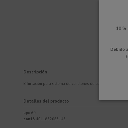
10 % 
Debido a
3
Descripción
Bifurcación para sistema de canalones de aluminio lacado par
Detalles del producto
upc
60
ean13
4011832083143