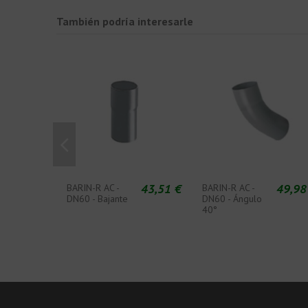
También podría interesarle
43,51 €
49,98
BARIN-R AC -
BARIN-R AC -
DN60 - Bajante
DN60 - Ángulo
40°