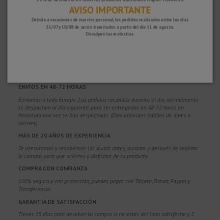
AVISO IMPORTANTE
Debido a vacaciones de nuestro personal, los pedidos realizados entre los días
31/07 y 10/08 de serán tramitados a partir del día 11 de agosto.
Disculpen las molestias.
¿POR QUÉ ELEGIRNOS?
PORTES GRATUITOS
Costes de envío gratis para pedidos superiores a 100€. Válidos para España*,
Andorra y Portugal*. (*Solo península)
ENVÍOS EN 48-72 HORAS
Enviamos a toda Europa. Los pedidos recibidos durante el día, normalmente
se despachan al día siguiente, para ser entregados en 48-72 horas en
Península una vez se han despachado. (Días laborales hábiles de lunes a
viernes)
MÁS DE 20 AÑOS DE EXPERIENCIA
Te asesoramos y resolvemos tus dudas antes, durante y después de realizar
la compra, para que aciertes y disfrutes de tu producto.
COMPRA CON CONFIANZA
100% segura y con protección, puedes pagar con Tarjeta, Bizum,
Paypal y
Transferencia.
GARANTÍA DE SATISFACCIÓN
Tienes 15 días para devolver tu compra si no estás del todo satisfecho y 2