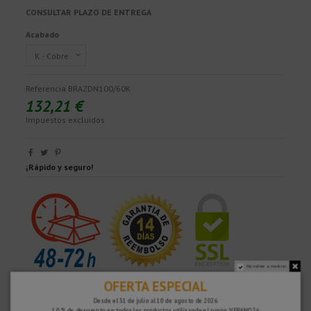
CONSULTAR PLAZO DE ENTREGA
Acabado
Referencia
BRAZDN100/60K
132,21 €
Impuestos excluidos
¡Rápido y seguro!
No volver a mostrar.
OFERTA ESPECIAL
Desde el 31 de julio al 10 de agosto de 2026
10 % de descuento en todos los productos utilizando el cupón: VERANO26