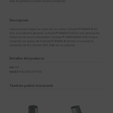
años de garantía en todos nuestros productos.
Descripción
Capucha para tapar la unión de los tubos Schlüter®-BARIN Ø 60
mm a la tubería general. Schlüter®-BARIN-R-AZ es una derivación
Imbornal de acero inoxidable Schlüter®-KERDIDRAIN-SPE-E para
conectar los tubos de Schlüter®-BARIN Ø 60 mm a la tubería
existente de Ø 110 mm (DN 100) de la cubierta.
Detalles del producto
upc
60
ean13
4011832107436
También podría interesarle