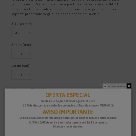
recubrimiento. Se coloca al desagüe lineal Schlüter®-KERDI-LINE
previamente instalado en la zona de pared y se pega sobre un
soporte preparado según las necesidades de la obra.
Altura (mm)
Ancho (mm)
Largo (cm)
No volver a mostrar.
Referencia
KSL1000S
OFERTA ESPECIAL
Desde el 31 de julio al 10 de agosto de 2026
10 % de descuento en todos los productos utilizando el cupón: VERANO26
AVISO IMPORTANTE
¡Rápido y seguro!
Debido a vacaciones de nuestro personal, los pedidos realizados entre los días
31/07 y 10/08 de serán tramitados a partir del día 11 de agosto.
Disculpen las molestias.