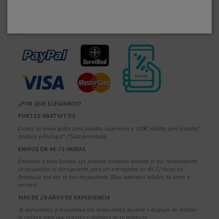
¿POR QUÉ ELEGIRNOS?
PORTES GRATUITOS
Costes de envío gratis para pedidos superiores a 100€. Válidos para España*,
Andorra y Portugal*. (*Solo península)
ENVÍOS EN 48-72 HORAS
Enviamos a toda Europa. Los pedidos recibidos durante el día, normalmente
se despachan al día siguiente, para ser entregados en 48-72 horas en
Península una vez se han despachado. (Días laborales hábiles de lunes a
viernes)
MÁS DE 20 AÑOS DE EXPERIENCIA
Te asesoramos y resolvemos tus dudas antes, durante y después de realizar
la compra, para que aciertes y disfrutes de tu producto.