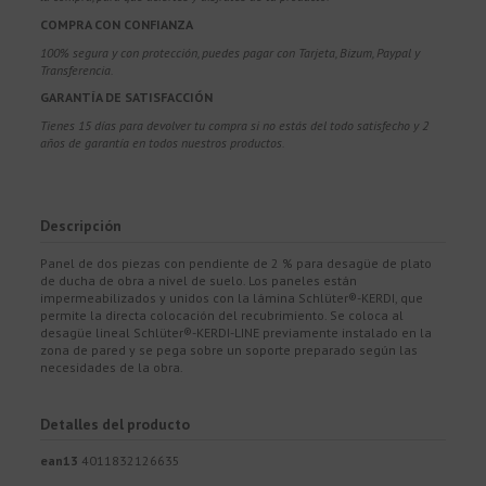
COMPRA CON CONFIANZA
100% segura y con protección, puedes pagar con Tarjeta, Bizum,
Paypal y
Transferencia.
GARANTÍA DE SATISFACCIÓN
Tienes 15 días para devolver tu compra si no estás del todo satisfecho y 2
años de garantía en todos nuestros productos.
Descripción
Panel de dos piezas con pendiente de 2 % para desagüe de plato
de ducha de obra a nivel de suelo. Los paneles están
impermeabilizados y unidos con la lámina Schlüter®-KERDI, que
permite la directa colocación del recubrimiento. Se coloca al
desagüe lineal Schlüter®-KERDI-LINE previamente instalado en la
zona de pared y se pega sobre un soporte preparado según las
necesidades de la obra.
Detalles del producto
ean13
4011832126635