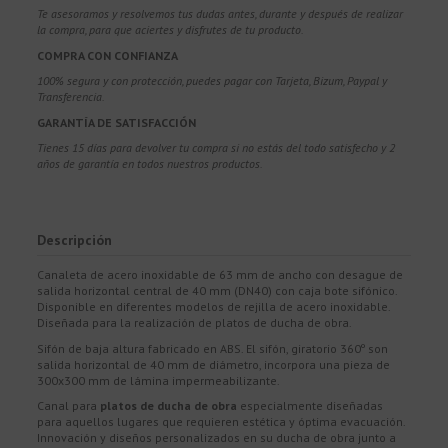
Te asesoramos y resolvemos tus dudas antes, durante y después de realizar
la compra, para que aciertes y disfrutes de tu producto.
COMPRA CON CONFIANZA
100% segura y con protección, puedes pagar con Tarjeta, Bizum,
Paypal y
Transferencia.
GARANTÍA DE SATISFACCIÓN
Tienes 15 días para devolver tu compra si no estás del todo satisfecho y 2
años de garantía en todos nuestros productos.
Descripción
Canaleta de acero inoxidable de 63 mm de ancho con desague de
salida horizontal central de 40 mm (DN40) con caja bote sifónico.
Disponible en diferentes modelos de rejilla de acero inoxidable.
Diseñada para la realización de platos de ducha de obra.
Sifón de baja altura fabricado en ABS. El sifón, giratorio 360º son
salida horizontal de 40 mm de diámetro, incorpora una pieza de
300x300 mm de lámina impermeabilizante.
Canal para
platos de ducha de obra
especialmente diseñadas
para aquellos lugares que requieren estética y óptima evacuación.
Innovación y diseños personalizados en su ducha de obra junto a