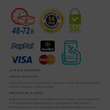
¿POR QUÉ ELEGIRNOS?
PORTES GRATUITOS
Costes de envío gratis para pedidos superiores a 100€. Válidos para España*,
Andorra y Portugal*. (*Solo península)
ENVÍOS EN 48-72 HORAS
Enviamos a toda Europa. Los pedidos recibidos durante el día, normalmente
se despachan al día siguiente, para ser entregados en 48-72 horas en
Península una vez se han despachado. (Días laborales hábiles de lunes a