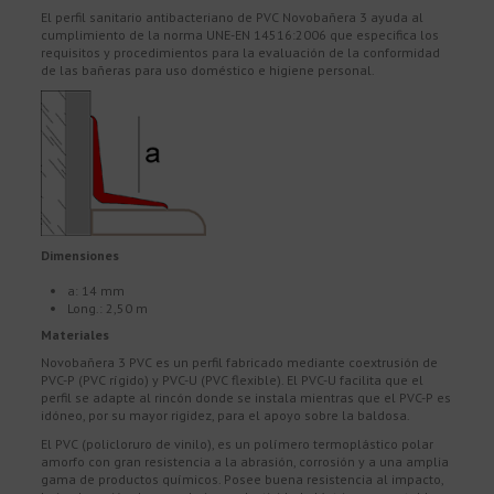
El perfil sanitario antibacteriano de PVC Novobañera 3 ayuda al
cumplimiento de la norma UNE-EN 14516:2006 que especifica los
requisitos y procedimientos para la evaluación de la conformidad
de las bañeras para uso doméstico e higiene personal.
Dimensiones
a: 14 mm
Long.: 2,50 m
Materiales
Novobañera 3 PVC es un perfil fabricado mediante coextrusión de
PVC-P (PVC rígido) y PVC-U (PVC flexible). El PVC-U facilita que el
perfil se adapte al rincón donde se instala mientras que el PVC-P es
idóneo, por su mayor rigidez, para el apoyo sobre la baldosa.
El PVC (policloruro de vinilo), es un polímero termoplástico polar
amorfo con gran resistencia a la abrasión, corrosión y a una amplia
gama de productos químicos. Posee buena resistencia al impacto,