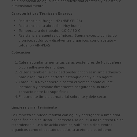
baja absorción de agua, baja conductividad eléctrica y es estable
dimensionalmente.
Características Técnicas y Ensayos
Resistencia al fuego: M2 (NBE-CPI-96)
Resistencia a la abrasión: Muy buena
Temperatura de trabajo: -10ºC / 60ºC
Resistencia a agentes químicos: Buena excepto con ácido
crómico, sulfúrico y disolventes orgánicos como acetato y
tolueno / AIM-PLAS
Colocación
Cubra abundantemente las caras posteriores de Novobañera
3 con adhesivo de montaje.
Rellene también la cavidad posterior con el mismo adhesivo
para asegurar una perfecta estanqueidad y buen agarre.
Coloque la Novobañera 3 contra el vértice donde quiere
instalarla y presione firmemente asegurando un buen
contacto entre las superficies.
Finalmente limpie el material sobrante y deje secar.
Limpieza y mantenimiento
La limpieza se puede realizar con agua y detergente o limpiador
específico en disolución. El correcto uso de lejía no le afecta.No se
recomienda el uso de ácido crómico, sulfúrico o disolventes
orgánicos como el acetato de etilo, la acetona o el tolueno.