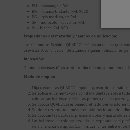
BH – bahama, sin RAL
BW – blanco brillante, RAL 9010
PG – gris medium, sin RAL
SP – melocotón suave, sin RAL
W – blanco, RAL 9001
Propiedades del material y campos de aplicación:
Las cantoneras Schlüter QUADEC se fabrican en una gran var
previstas. A continuación detallamos algunas indicaciones ge
Indicación:
Debido a distintas técnicas de producción no se pueden exclui
Modo de empleo
Elija cantoneras QUADEC según el grosor de las baldosa
Se aplica el cemento-cola con llana dentada sobre toda
colocar las baldosas cerámicas primero en una pared y, 
Se coloca QUADEC presionando el lado perforado en form
Se debe recubrir totalmente el lado perforado de adhes
Se colocan las baldosas presionándolas y ajustándolas a
Las baldosas se colocan pegadas al separador del perfi
deja una junta de aprox. 1,5 mm. Las juntas entre el pe