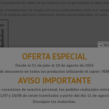
la protección de cantos de las baldosas, por lo que también es apto com
 o terminaciones de zócalos con otros recubrimientos, como, p.e., moquet
DEC en esquinas interiores y exteriores, existen piezas especiales, así c
No v
OFERTA ESPECIAL
Desde el 31 de julio al 10 de agosto de 2026
de descuento en todos los productos utilizando el cupón: VE
AVISO IMPORTANTE
 vacaciones de nuestro personal, los pedidos realizados entre
1/07 y 10/08 de serán tramitados a partir del día 11 de agost
Disculpen las molestias.