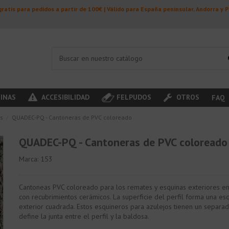
ratis para pedidos a partir de 100€ | Válido para España peninsular, Andorra y 
INAS
ACCESIBILIDAD
FELPUDOS
OTROS
FAQ
s
QUADEC-PQ - Cantoneras de PVC coloreado
QUADEC-PQ - Cantoneras de PVC coloreado
Marca:
153
Cantoneas PVC coloreado para los remates y esquinas exteriores e
con recubrimientos cerámicos. La superficie del perfil forma una es
exterior cuadrada. Estos esquineros para azulejos tienen un separa
define la junta entre el perfil y la baldosa.