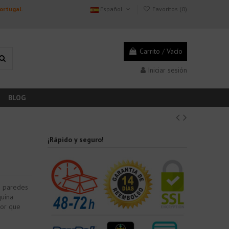
Portugal.
Español
Favoritos (
0
)
Carrito
/
Vacío
Iniciar sesión
BLOG
¡Rápido y seguro!
n paredes
quina
dor que