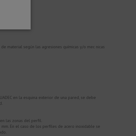
 de material según las agresiones químicas y/o mec nicas
 QUADEC en la esquina exterior de una pared, se debe
d.
n las zonas del perfil.
 mm. En el caso de los perfiles de acero inoxidable se
ado.