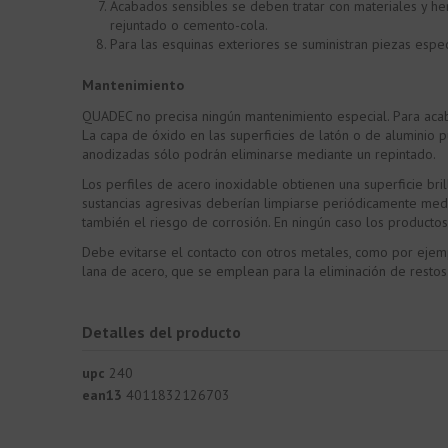
Acabados sensibles se deben tratar con materiales y he
rejuntado o cemento-cola.
Para las esquinas exteriores se suministran piezas espec
Mantenimiento
QUADEC no precisa ningún mantenimiento especial. Para acab
La capa de óxido en las superficies de latón o de aluminio 
anodizadas sólo podrán eliminarse mediante un repintado.
Los perfiles de acero inoxidable obtienen una superficie b
sustancias agresivas deberían limpiarse periódicamente medi
también el riesgo de corrosión. En ningún caso los productos
Debe evitarse el contacto con otros metales, como por ejem
lana de acero, que se emplean para la eliminación de restos
Detalles del producto
upc
240
ean13
4011832126703