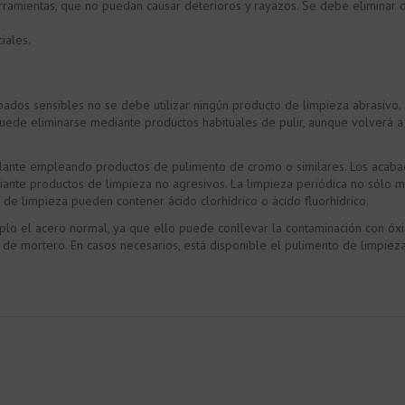
rramientas, que no puedan causar deterioros y rayazos. Se debe eliminar 
iales.
ados sensibles no se debe utilizar ningún producto de limpieza abrasivo.
puede eliminarse mediante productos habituales de pulir, aunque volverá 
rillante empleando productos de pulimento de cromo o similares. Los acaba
ante productos de limpieza no agresivos. La limpieza periódica no sólo m
 de limpieza pueden contener ácido clorhídrico o ácido fluorhídrico.
plo el acero normal, ya que ello puede conllevar la contaminación con óx
 de mortero. En casos necesarios, está disponible el pulimento de limpiez