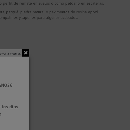
o perfil de remate en suelos o como peldaño en escaleras.
a, parqué, piedra natural o pavimentos de resina epoxi.
omo empalmes y tapones para algunos acabados.
olver a mostrar.
RANO26
 los días
o.