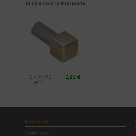
También podría interesarle
1,82 €
QUADEC-PQ -
ángulo
Información
Aviso legal