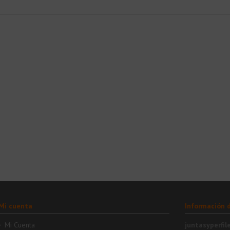
Mi cuenta
Información 
Mi Cuenta
juntasyperfil