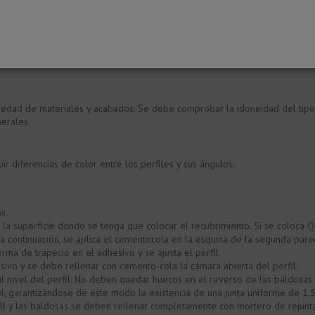
iedad de materiales y acabados. Se debe comprobar la idoneidad del tipo
nerales.
r diferencias de color entre los perfiles y sus ángulos.
s.
 la superficie dondo se tenga que colocar el recubrimiento. Si se coloca
a continuación, se aplica el cementocola en la esquina de la segunda pare
a de trapecio en el adhesivo y se ajusta el perfil.
ivo y se debe rellenar con cemento-cola la cámara abierta del perfil.
l nivel del perfil. No deben quedar huecos en el reverso de las baldosas e
l, garantizándose de este modo la existencia de una junta uniforme de 1,5
rfil y las baldosas se deben rellenar completamente con mortero de rejunt