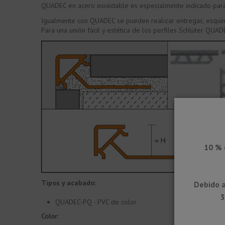
QUADEC en acero inoxidable es especialmente indicado para 
Igualmente con QUADEC se pueden realizar entregas, esquinas
Para una unión fácil y estética de los perfiles Schlüter QUA
10 % 
Tipos y acabado:
Debido a
3
QUADEC-PQ - PVC de color
Color: