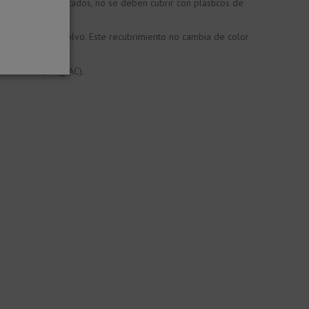
entos recién colocados, no se deben cubrir con plásticos de
agua alcalina.
so de lacado en polvo. Este recubrimiento no cambia de color
r-FINEC-AC / -SQ-AC).