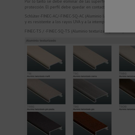
Por lo tanto se debe eliminar de las superficies cualquier r
protección. El perfil debe quedar en contacto con el azulejo
Schlüter-FINEC-AC/-FINEC-SQ-AC (Aluminio lacado texturizado
y es resistente a los rayos UVA y a la intemperie. Los cantos
FINEC-TS / -FINEC-SQ-TS (Aluminio texturizado) es un perfil c