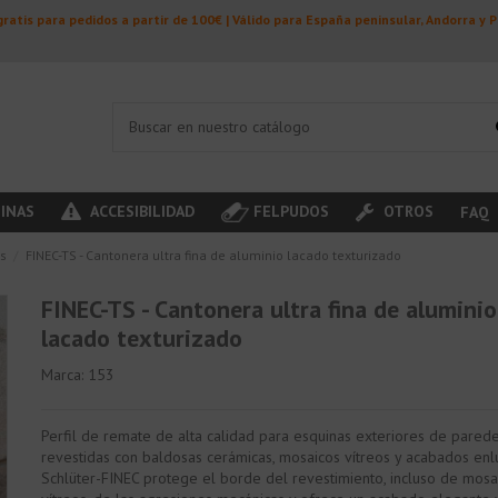
ratis para pedidos a partir de 100€ | Válido para España peninsular, Andorra y 
INAS
ACCESIBILIDAD
FELPUDOS
OTROS
FAQ
s
FINEC-TS - Cantonera ultra fina de aluminio lacado texturizado
FINEC-TS - Cantonera ultra fina de aluminio
lacado texturizado
Marca:
153
Perfil de remate de alta calidad para esquinas exteriores de pared
revestidas con baldosas cerámicas, mosaicos vítreos y acabados enl
Schlüter-FINEC protege el borde del revestimiento, incluso de mosa