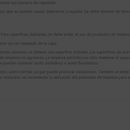
tamente con mortero de rejuntado.
entas, que no puedan causar deterioros y rayados. Se debe eliminar de form
Para superficies delicadas, se debe evitar el uso de productos de limpiez
arse con un repintado de la capa.
tos similares se obtiene una superficie brillante. Las superficies de acer
de limpieza no agresivos. La limpieza periódica no sólo mantiene el aspec
a pueden contener ácido clorhídrico o ácido fluorhídrico.
mplo, acero normal, ya que puede provocar oxidaciones. También se debe e
aso necesario, se recomienda la utilización del pulimento de limpieza para