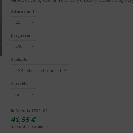
vítreos, de las agresiones mecánicas y ofrece un acabado elegante y
Altura (mm)
Largo (cm)
Acabado
Curvable
Referencia
1532162
41,55 €
Impuestos excluidos