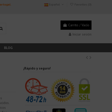
Portugal.
Español
Favoritos (
0
)
Carrito
/
Vacío
Iniciar sesión
BLOG
¡Rápido y seguro!
es
ucidos.
icos