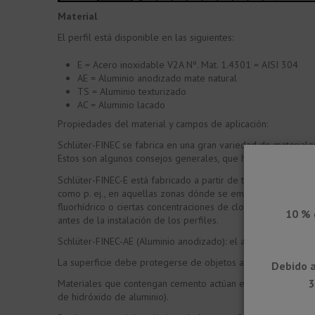
Material
El perfil está disponible en las siguientes:
E = Acero inoxidable V2A Nº. Mat. 1.4301 = AISI 304
AE = Aluminio anodizado mate natural
TS = Aluminio texturizado
AC = Aluminio lacado
Propiedades del material y campos de aplicación:
Schlüter-FINEC se fabrica en una gran variedad de materiale
Estos son algunos consejos generales, que hay que tener en 
Schlüter-FINEC-E está fabricado a partir de tiras de acero in
como p. ej., en aquellas zonas dónde se emplean productos de
fluorhídrico o ciertas concentraciones de cloro y salmuera 
10 % 
antes de la instalación de los perfiles.
Schlüter-FINEC-AE (Aluminio anodizado): el aluminio presen
La superficie debe protegerse de objetos abrasivos o que pu
Debido a
3
Materiales que contengan cemento actúan en combinación co
de hidróxido de aluminio).