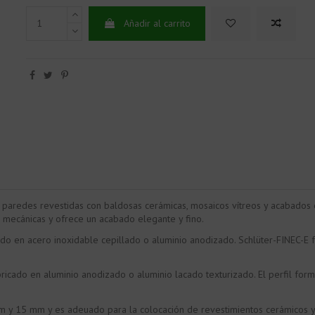
Añadir al carrito
e paredes revestidas con baldosas cerámicas, mosaicos vítreos y acabados 
s mecánicas y ofrece un acabado elegante y fino.
cado en acero inoxidable cepillado o aluminio anodizado. Schlüter-FINEC-E
bricado en aluminio anodizado o aluminio lacado texturizado. El perfil fo
mm y 15 mm y es adeuado para la colocación de revestimientos cerámicos y 