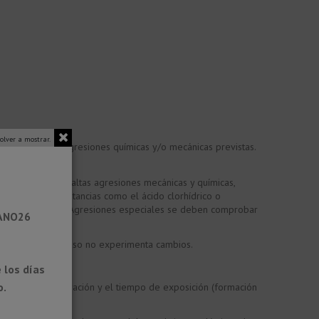
olver a mostrar.
rial según las agresiones químicas y/o mecánicas previstas.
 aplicaciones con altas agresiones mecánicas y químicas,
gas químicas. Sustancias como el ácido clorhídrico o
as de agua salada. Agresiones especiales se deben comprobar
RANO26
ones normales de uso no experimenta cambios.
 los días
o.
ivel de concentración y el tiempo de exposición (formación