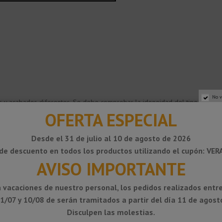
No v
s y acabados diferentes. Se debe comprobar la idoneidad del tipo de mate
cuenta.
OFERTA ESPECIAL
oxidable, V2A (material 1.4301). El perfil está especialmente indicado para
 limpieza agresivos. El acero inoxidable no es resistente a todas las car
Desde el 31 de julio al 10 de agosto de 2026
pueden causar daños. Esto también se aplica en algunos casos a las piscin
de descuento en todos los productos utilizando el cupón: VE
AVISO IMPORTANTE
ta una superficie mate gracias a su capa anodizada, que bajo unas condici
edan rayarla. El aluminio es sensible a medios alcalinos.
 vacaciones de nuestro personal, los pedidos realizados entre
1/07 y 10/08 de serán tramitados a partir del día 11 de agost
n la humedad de forma alcalina y pueden provocar corrosiones según el n
Disculpen las molestias.