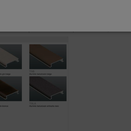
esto de mortero o material de rejuntado de forma inmediata. Los recubrimi
 en su totalidad, para evitar de ese modo la acumulación en los huecos, de 
): El aluminio se trata previamente y a continuación se laca por un proce
 visibles se deben proteger de abrasiones.
on acabados inspirados en la naturaleza (otras características, ver Schlüte