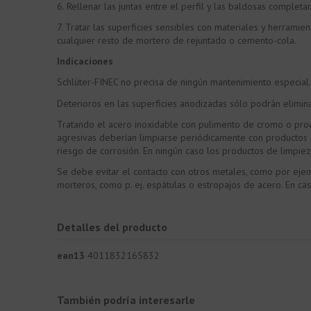
6. Rellenar las juntas entre el perfil y las baldosas comple
7. Tratar las superficies sensibles con materiales y herrami
cualquier resto de mortero de rejuntado o cemento-cola.
Indicaciones
Schlüter-FINEC no precisa de ningún mantenimiento especial. 
Deterioros en las superficies anodizadas sólo podrán elimin
Tratando el acero inoxidable con pulimento de cromo o produc
agresivas deberían limpiarse periódicamente con productos 
riesgo de corrosión. En ningún caso los productos de limpiez
Se debe evitar el contacto con otros metales, como por eje
morteros, como p. ej. espátulas o estropajos de acero. En c
Detalles del producto
ean13
4011832165832
También podría interesarle