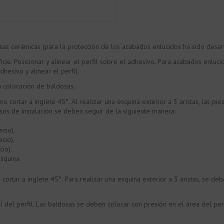
sas cerámicas (para la protección de los acabados enlucidos ha sido desar
cie. Posicionar y alinear el perfil sobre el adhesivo. Para acabados enlucido
esivo y alinear el perfil.
a colocación de baldosas.
io cortar a inglete 45°. Al realizar una esquina exterior a 3 aristas, las p
sos de instalación se deben seguir de la siguiente manera:
cio),
cio),
cio),
squina.
cortar a inglete 45°. Para realizar una esquina exterior a 3 aristas, se deb
l del perfil. Las baldosas se deben colocar con presión en el área del perfi