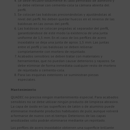
Se debe recubrir totalmente el lado perforado de adhesivo y
se debe rellenar con cemento-cola la cámara abierta del
perfil.
Se colocan las baldosas presionándolas y ajustándolas al
nivel del perfil. No deben quedar huecos en el reverso de las
baldosas en las zonas del perfil.
Las baldosas se colocan pegadas al separador del perfil,
garantizándose de este modo la existencia de una junta
uniforme de 1,5 mm. En el caso de los perfiles de acero
inoxidable se deja una junta de aprox. 1,5 mm. Las juntas
entre el perfil y las baldosas se deben rellenar
completamente con mortero de rejuntado.
Acabados sensibles se deben tratar con materiales y
herramientas, que no puedan causar deterioros y rayazos. Se
debe eliminar de forma inmediata cualquier resto de mortero
de rejuntado o cemento-cola.
Para las esquinas exteriores se suministran piezas
especiales.
Mantenimiento
QUADEC no precisa ningún mantenimiento especial. Para acabados
sensibles no se debe utilizar ningún producto de limpieza abrasivo.
La capa de óxido en las superficies de latón o de aluminio puede
eliminarse mediante productos habituales de pulir, aunque volverá
a formarse de nuevo con el tiempo. Deterioros de las capas
anodizadas sólo podrán eliminarse mediante un repintado.
Los perfiles de acero inoxidable obtienen una superficie brillante