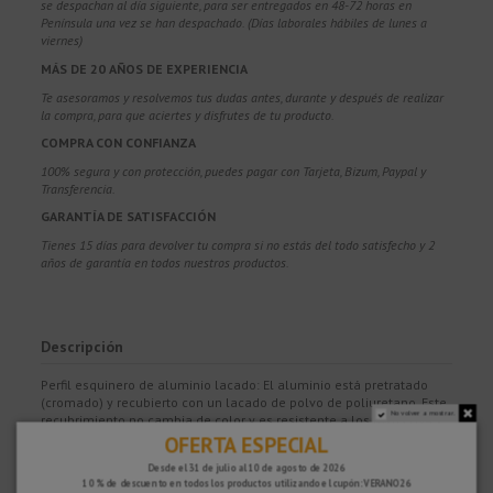
se despachan al día siguiente, para ser entregados en 48-72 horas en
Península una vez se han despachado. (Días laborales hábiles de lunes a
viernes)
MÁS DE 20 AÑOS DE EXPERIENCIA
Te asesoramos y resolvemos tus dudas antes, durante y después de realizar
la compra, para que aciertes y disfrutes de tu producto.
COMPRA CON CONFIANZA
100% segura y con protección, puedes pagar con Tarjeta, Bizum,
Paypal y
Transferencia.
GARANTÍA DE SATISFACCIÓN
Tienes 15 días para devolver tu compra si no estás del todo satisfecho y 2
años de garantía en todos nuestros productos.
Descripción
Perfil esquinero de aluminio lacado: El aluminio está pretratado
(cromado) y recubierto con un lacado de polvo de poliuretano. Este
No volver a mostrar.
recubrimiento no cambia de color y es resistente a los rayos UVA y
a la intemperie. Las superficies visibles deben protegerse de
OFERTA ESPECIAL
abrasiones.
Desde el 31 de julio al 10 de agosto de 2026
QUADEC es un perfil de remate para esquinas exteriores de paredes
10 % de descuento en todos los productos utilizando el cupón: VERANO26