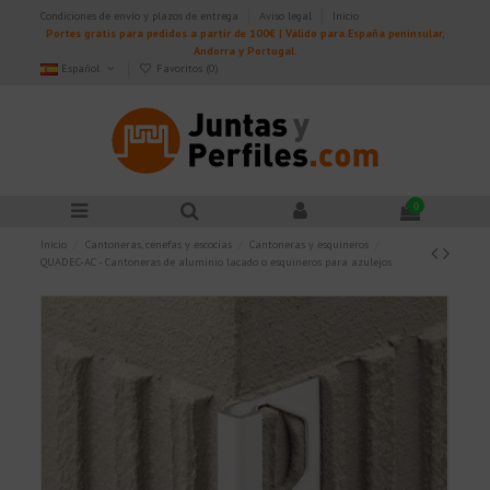
Condiciones de envío y plazos de entrega
Aviso legal
Inicio
Portes gratis para pedidos a partir de 100€ | Válido para España peninsular,
Andorra y Portugal.
Español
Favoritos (
0
)
0
Inicio
Cantoneras, cenefas y escocias
Cantoneras y esquineros
QUADEC-AC - Cantoneras de aluminio lacado o esquineros para azulejos