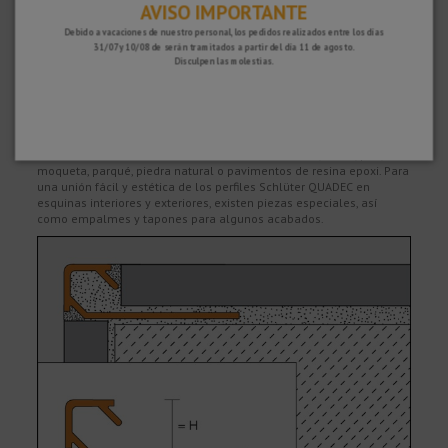
AVISO IMPORTANTE
revestidas con baldosas cerámicas, que además ofrece una buena
protección para los cantos. La superficie del perfil forma una
Debido a vacaciones de nuestro personal, los pedidos realizados entre los días
esquina exterior cuadrada simétrica con los revestimientos
31/07 y 10/08 de serán tramitados a partir del día 11 de agosto.
cerámicos.
Disculpen las molestias.
QUADEC en acero inoxidable es especialmente indicado para la
protección de cantos de las baldosas, por lo que también es apto
como perfil de remate en suelos o como peldaño en escaleras.
Igualmente con QUADEC se pueden realizar entregas, esquinas o
terminaciones de zócalos con otros recubrimientos, como, p.e.,
moqueta, parqué, piedra natural o pavimentos de resina epoxi. Para
una unión fácil y estética de los perfiles Schlüter QUADEC en
esquinas interiores y exteriores, existen piezas especiales, así
como empalmes y tapones para algunos acabados.