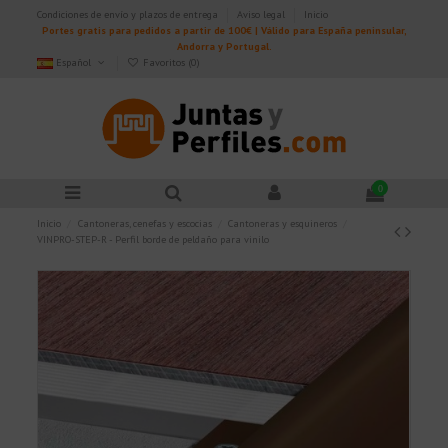
Condiciones de envío y plazos de entrega
Aviso legal
Inicio
Portes gratis para pedidos a partir de 100€ | Válido para España peninsular,
Andorra y Portugal.
Español
Favoritos (
0
)
0
Inicio
Cantoneras, cenefas y escocias
Cantoneras y esquineros
VINPRO-STEP-R - Perfil borde de peldaño para vinilo