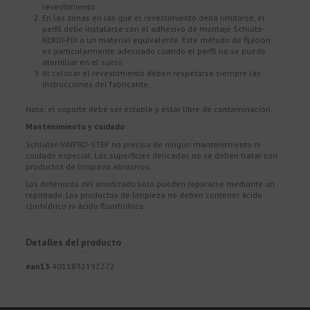
revestimiento.
En las zonas en las que el revestimiento deba limitarse, el
perfil debe instalarse con el adhesivo de montaje Schlüte-
KERDI-FIX o un material equivalente. Este método de fijación
es particularmente adecuado cuando el perfil no se puede
atornillar en el suelo.
Al colocar el revestimiento deben respetarse siempre las
instrucciones del fabricante.
Nota: el soporte debe ser estable y estar libre de contaminación.
Mantenimiento y cuidado
Schlüter-VINPRO-STEP no precisa de ningún mantenimiento ni
cuidado especial. Las superficies delicadas no se deben tratar con
productos de limpieza abrasivos.
Los deterioros del anodizado solo pueden repararse mediante un
repintado. Los productos de limpieza no deben contener ácido
clorhídrico ni ácido fluorhídrico.
Detalles del producto
ean13
4011832192272