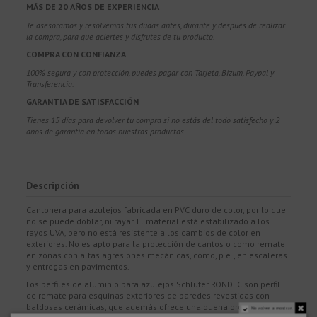
MÁS DE 20 AÑOS DE EXPERIENCIA
Te asesoramos y resolvemos tus dudas antes, durante y después de realizar
la compra, para que aciertes y disfrutes de tu producto.
COMPRA CON CONFIANZA
100% segura y con protección, puedes pagar con Tarjeta, Bizum,
Paypal y
Transferencia.
GARANTÍA DE SATISFACCIÓN
Tienes 15 días para devolver tu compra si no estás del todo satisfecho y 2
años de garantía en todos nuestros productos.
Descripción
Cantonera para azulejos fabricada en PVC duro de color, por lo que
no se puede doblar, ni rayar. El material está estabilizado a los
rayos UVA, pero no está resistente a los cambios de color en
exteriores. No es apto para la protección de cantos o como remate
en zonas con altas agresiones mecánicas, como, p.e., en escaleras
y entregas en pavimentos.
Los perfiles de aluminio para azulejos Schlüter RONDEC son perfil
de remate para esquinas exteriores de paredes revestidas con
baldosas cerámicas, que además ofrece una buena protección de
No volver a mostrar.