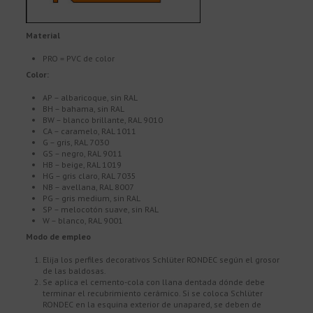
Material
PRO = PVC de color
Color:
AP – albaricoque, sin RAL
BH – bahama, sin RAL
BW – blanco brillante, RAL 9010
CA – caramelo, RAL 1011
G – gris, RAL 7030
GS – negro, RAL 9011
HB – beige, RAL 1019
HG – gris claro, RAL 7035
NB – avellana, RAL 8007
PG – gris medium, sin RAL
SP – melocotón suave, sin RAL
W – blanco, RAL 9001
Modo de empleo
Elija los perfiles decorativos Schlüter RONDEC según el grosor
de las baldosas.
Se aplica el cemento-cola con llana dentada dónde debe
terminar el recubrimiento cerámico. Si se coloca Schlüter
RONDEC en la esquina exterior de unapared, se deben de