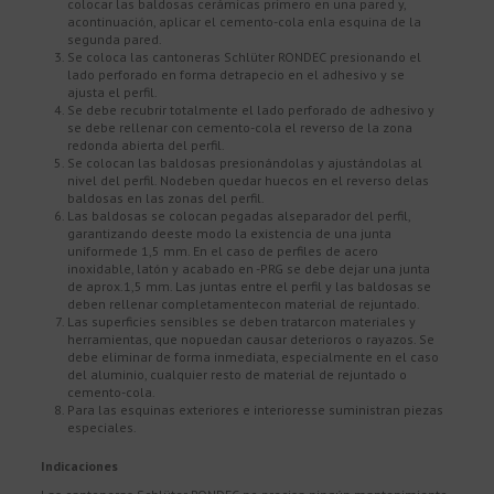
colocar las baldosas cerámicas primero en una pared y,
acontinuación, aplicar el cemento-cola enla esquina de la
segunda pared.
Se coloca las cantoneras Schlüter RONDEC presionando el
lado perforado en forma detrapecio en el adhesivo y se
ajusta el perfil.
Se debe recubrir totalmente el lado perforado de adhesivo y
se debe rellenar con cemento-cola el reverso de la zona
redonda abierta del perfil.
Se colocan las baldosas presionándolas y ajustándolas al
nivel del perfil. Nodeben quedar huecos en el reverso delas
baldosas en las zonas del perfil.
Las baldosas se colocan pegadas alseparador del perfil,
garantizando deeste modo la existencia de una junta
uniformede 1,5 mm. En el caso de perfiles de acero
inoxidable, latón y acabado en -PRG se debe dejar una junta
de aprox.1,5 mm. Las juntas entre el perfil y las baldosas se
deben rellenar completamentecon material de rejuntado.
Las superficies sensibles se deben tratarcon materiales y
herramientas, que nopuedan causar deterioros o rayazos. Se
debe eliminar de forma inmediata, especialmente en el caso
del aluminio, cualquier resto de material de rejuntado o
cemento-cola.
Para las esquinas exteriores e interioresse suministran piezas
especiales.
Indicaciones