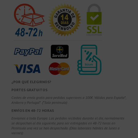
¿POR QUÉ ELEGIRNOS?
PORTES GRATUITOS
Costes de envío gratis para pedidos superiores a 100€. Válidos para España*,
Andorra y Portugal*. (*Solo península)
ENVÍOS EN 48-72 HORAS
Enviamos a toda Europa. Los pedidos recibidos durante el día, normalmente
se despachan al día siguiente, para ser entregados en 48-72 horas en
Península una vez se han despachado. (Días laborales hábiles de lunes a
viernes)