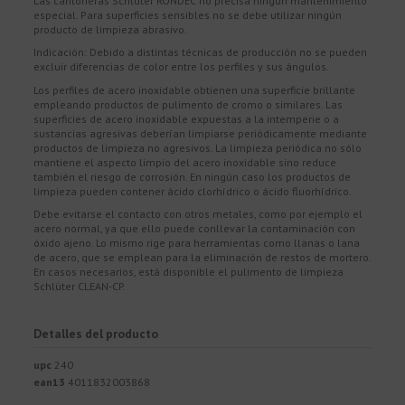
Las cantoneras Schlüter RONDEC no precisa ningún mantenimiento
especial. Para superficies sensibles no se debe utilizar ningún
producto de limpieza abrasivo.
Indicación: Debido a distintas técnicas de producción no se pueden
excluir diferencias de color entre los perfiles y sus ángulos.
Los perfiles de acero inoxidable obtienen una superficie brillante
empleando productos de pulimento de cromo o similares. Las
superficies de acero inoxidable expuestas a la intemperie o a
sustancias agresivas deberían limpiarse periódicamente mediante
productos de limpieza no agresivos. La limpieza periódica no sólo
mantiene el aspecto limpio del acero inoxidable sino reduce
también el riesgo de corrosión. En ningún caso los productos de
limpieza pueden contener ácido clorhídrico o ácido fluorhídrico.
Debe evitarse el contacto con otros metales, como por ejemplo el
acero normal, ya que ello puede conllevar la contaminación con
óxido ajeno. Lo mismo rige para herramientas como llanas o lana
de acero, que se emplean para la eliminación de restos de mortero.
En casos necesarios, está disponible el pulimento de limpieza
Schlüter CLEAN-CP.
Detalles del producto
upc
240
ean13
4011832003868