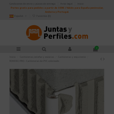
Condiciones de envío y plazos de entrega
Aviso legal
Inicio
Portes gratis para pedidos a partir de 100€ | Válido para España peninsular,
Andorra y Portugal.
Español
Favoritos (
0
)
0
Inicio
Cantoneras, cenefas y escocias
Cantoneras y esquineros
RONDEC-PRO - Cantoneras de PVC coloreado