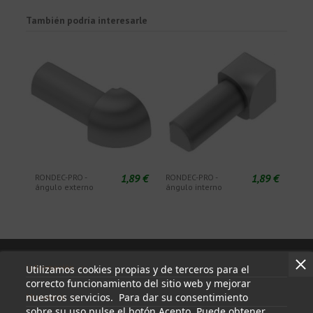
También podría interesarle
1,89 €
1,89 €
RONDEC-PRO -
RONDEC-PRO -
ángulo externo
ángulo interno
Información
Utilizamos cookies propias y de terceros para el
correcto funcionamiento del sitio web y mejorar
nuestros servicios. Para dar su consentimiento
Mi cuenta
sobre su uso pulse el botón Acepto. Puede obtener